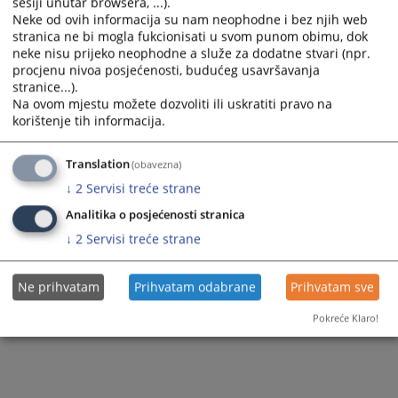
sesiji unutar browsera, ...).
Izvještaj o napretku BiH u 2013. godini
Neke od ovih informacija su nam neophodne i bez njih web
stranica ne bi mogla fukcionisati u svom punom obimu, dok
neke nisu prijeko neophodne a služe za dodatne stvari (npr.
procjenu nivoa posjećenosti, budućeg usavršavanja
1026
PREGLEDA
stranice...).
Na ovom mjestu možete dozvoliti ili uskratiti pravo na
korištenje tih informacija.
Translation
(obavezna)
↓
2
Servisi treće strane
Analitika o posjećenosti stranica
↓
2
Servisi treće strane
Ne prihvatam
Prihvatam odabrane
Prihvatam sve
Pokreće Klaro!