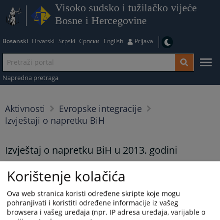
Visoko sudsko i tužilačko vijeće
Bosne i Hercegovine
Bosanski
Hrvatski
Srpski
Српски
English
Prijava
Napredna pretraga
Aktivnosti
Evropske integracije
Izvještaji o napretku BiH
Izvještaj o napretku BiH u 2013. godini
16.10.2013.
Korištenje kolačića
Prikazana vijest je na
:
Bosanski jezik
Ova web stranica koristi određene skripte koje mogu
pohranjivati i koristiti određene informacije iz vašeg
Prateći dokumenti
browsera i vašeg uređaja (npr. IP adresa uređaja, varijable o