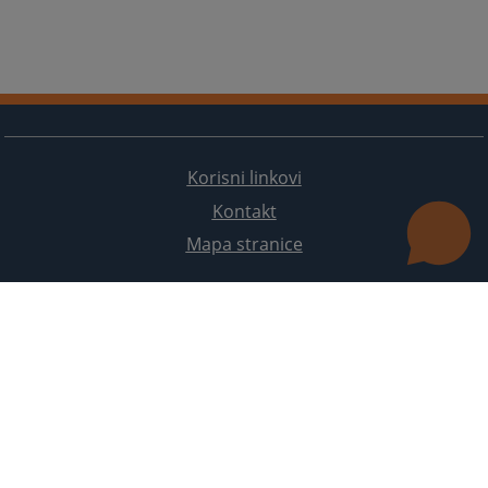
Korisni linkovi
Kontakt
Mapa stranice
Redizajn web stranice je finansirala Evropska unija. Za njen sadržaj isključivo je odgovorno
Visoko sudsko i tužilačko vijeće BiH i ona ne odražava nužno stavove Evropske unije.