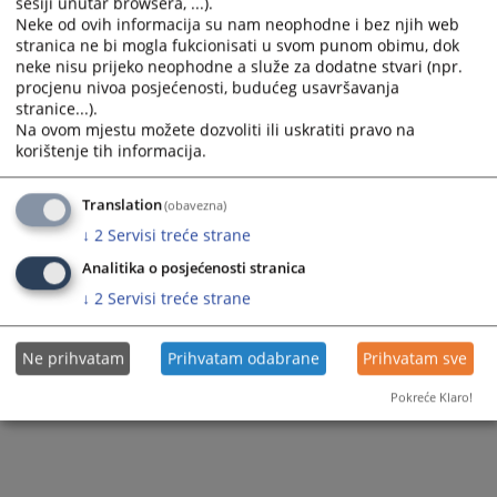
Dodatak II - Pregled ključnih zakonodavnih, administrativnih
sesiji unutar browsera, ...).
Neke od ovih informacija su nam neophodne i bez njih web
i institucionalnih rezultata za period od 2005. do 2009. godine
stranica ne bi mogla fukcionisati u svom punom obimu, dok
neke nisu prijeko neophodne a služe za dodatne stvari (npr.
Prikazana vijest je na
:
Bosanski jezik
procjenu nivoa posjećenosti, budućeg usavršavanja
6607
PREGLEDA
stranice...).
Na ovom mjestu možete dozvoliti ili uskratiti pravo na
korištenje tih informacija.
Translation
(obavezna)
↓
2
Servisi treće strane
Analitika o posjećenosti stranica
↓
2
Servisi treće strane
Ne prihvatam
Prihvatam odabrane
Prihvatam sve
Pokreće Klaro!