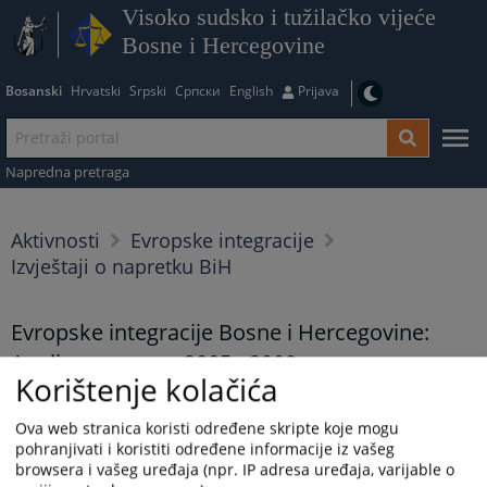
Visoko sudsko i tužilačko vijeće
Bosne i Hercegovine
Bosanski
Hrvatski
Srpski
Српски
English
Prijava
Napredna pretraga
Aktivnosti
Evropske integracije
Izvještaji o napretku BiH
Evropske integracije Bosne i Hercegovine:
Analiza progresa 2005 - 2009.
Korištenje kolačića
30.12.2010.
Ova web stranica koristi određene skripte koje mogu
Evropske integracije Bosne i Hercegovine: Analiza progresa
pohranjivati i koristiti određene informacije iz vašeg
2005 - 2009. godine
browsera i vašeg uređaja (npr. IP adresa uređaja, varijable o