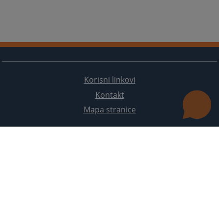
Korisni linkovi
Kontakt
Mapa stranice
Redizajn web stranice je finansirala Evropska unija. Za njen sadržaj isključivo je odgovorno
Visoko sudsko i tužilačko vijeće BiH i ona ne odražava nužno stavove Evropske unije.