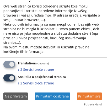
testiranje za sudijske i tužilačke pozicije, da rezultate testa
Ova web stranica koristi određene skripte koje mogu
mogu provjeriti putem linka ispod:
pohranjivati i koristiti određene informacije iz vašeg
Pregled rezultatat testa
browsera i vašeg uređaja (npr. IP adresa uređaja, varijable o
sesiji unutar browsera, ...).
Pristup stranici se vrši putem
K1 broja
, koji je kandidatima
Neke od ovih informacija su nam neophodne i bez njih web
uručen prije testiranja.
stranica ne bi mogla fukcionisati u svom punom obimu, dok
Ukoliko posjedujete K1 broj i želite pristupiti pregledu rang listi
neke nisu prijeko neophodne a služe za dodatne stvari (npr.
kliknite na link ispod:
procjenu nivoa posjećenosti, budućeg usavršavanja
stranice...).
Pregled rang listi
Na ovom mjestu možete dozvoliti ili uskratiti pravo na
korištenje tih informacija.
Prikazana vijest je na
:
Bosanski jezik
110049
PREGLEDA
Translation
(obavezna)
↓
2
Servisi treće strane
Analitika o posjećenosti stranica
↓
2
Servisi treće strane
Ne prihvatam
Prihvatam odabrane
Prihvatam sve
Pokreće Klaro!