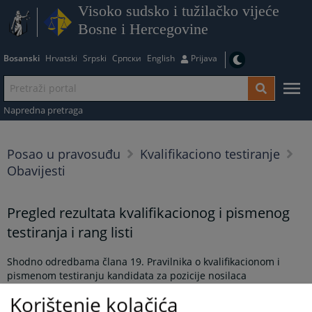
Visoko sudsko i tužilačko vijeće
Bosne i Hercegovine
Bosanski
Hrvatski
Srpski
Српски
English
Prijava
Napredna pretraga
Posao u pravosuđu
Kvalifikaciono testiranje
Obavijesti
Pregled rezultata kvalifikacionog i pismenog
testiranja i rang listi
Shodno odredbama člana 19. Pravilnika o kvalifikacionom i
pismenom testiranju kandidata za pozicije nosilaca
pravosudnih funkcija u Bosni i Hercegovini („Službeni glasnik
Korištenje kolačića
BiH“ broj 78/14), obavještavamo kandidate koji su završili