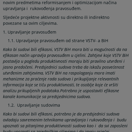
novim predmetima reformisanjem i optimizacijom načina
upravljanja i rukovođenja pravosuđem.
Sljedeće projektne aktivnosti su direktno ili indirektno
povezane sa ovim ciljevima.
1. Upravljanje pravosuđem
1.1. Upravljanje pravosuđem od strane VSTV- a BiH
Kako bi sudovi bili efikasni, VSTV BiH mora biti u mogućnosti da na
efikasan način upravlja pravosuđem u cjelini. Zahtjevi koje VSTV BiH
postavlja u pogledu produktivnosti moraju biti pravilno utvrđeni i
jasno predočeni. Predsjednici sudova treba da iskažu posvećenost
utvrđenim zahtjevima, VSTV BiH na raspolaganju mora imati
mehanizme za praćenje rada sudova i prikupljanje relevantnih
informacija koje se tiču produktivnosti, te osoblje koje će vršiti
analizu prikupljenih podataka.Potrebno je uspostaviti efikasne
kanale komunikacije sa predsjednicima sudova.
1.2. Upravljanje sudovima
Kako bi sudovi bili efikasni, potrebno je da predsjednici sudova
ovladaju savremenim tehnikama upravljanja i rukovođenja i budu
upoznati sa pitanjima produktivnosti sudova kao i da svi zaposleni
budu upoznati sa zajedničkim ciljevima i da imaju osjećaj