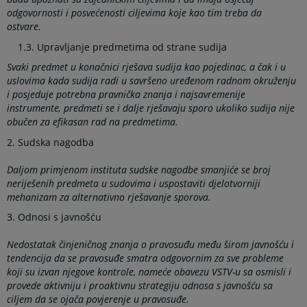
odgovornosti i posvećenosti ciljevima koje kao tim treba da
ostvare.
1.3. Upravljanje predmetima od strane sudija
Svaki predmet u konačnici rješava sudija kao pojedinac, a čak i u
uslovima kada sudija radi u savršeno uređenom radnom okruženju
i posjeduje potrebna pravnička znanja i najsavremenije
instrumente, predmeti se i dalje rješavaju sporo ukoliko sudija nije
obučen za efikasan rad na predmetima.
2. Sudska nagodba
Daljom primjenom instituta sudske nagodbe smanjiće se broj
neriješenih predmeta u sudovima i uspostaviti djelotvorniji
mehanizam za alternativno rješavanje sporova.
3. Odnosi s javnošću
Nedostatak činjeničnog znanja o pravosuđu među širom javnošću i
tendencija da se pravosuđe smatra odgovornim za sve probleme
koji su izvan njegove kontrole, nameće obavezu VSTV-u sa osmisli i
provede aktivniju i proaktivnu strategiju odnosa s javnošću sa
ciljem da se ojača povjerenje u pravosuđe.