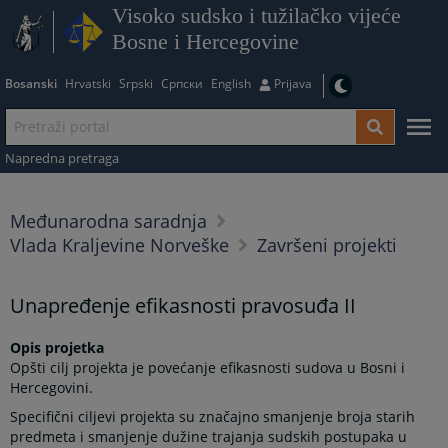
Visoko sudsko i tužilačko vijeće
Bosne i Hercegovine
Bosanski
Hrvatski
Srpski
Српски
English
Prijava
Napredna pretraga
Međunarodna saradnja
Vlada Kraljevine Norveške
Završeni projekti
Unapređenje efikasnosti pravosuđa II
Opis projetka
Opšti cilj projekta je povećanje efikasnosti sudova u Bosni i
Hercegovini.
Specifični ciljevi projekta su značajno smanjenje broja starih
predmeta i smanjenje dužine trajanja sudskih postupaka u