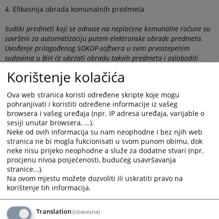
4. Efikasnija obrada komunalnih predmeta
Sudski predmeti koji se odnose na neplaćene komunalne račune su
savršeni za automatizaciju putem elektronske obrade predmeta.
Uvođenje prilagođenog SOKOP-softvera u svim prvostepenim
sudovima u BiH će ubrzati obradu takvih predmeta i osloboditi
administrativne kapacitete koji će se moći koristiti samo za
Korištenje kolačića
izvršenje neplaćenih dugova koji su dospjeli na izvršenje.
5. Modernizacija sudskih zgrada
Ova web stranica koristi određene skripte koje mogu
pohranjivati i koristiti određene informacije iz vašeg
Moderan i funkcionalno opremljen radni prostor je jedan od
browsera i vašeg uređaja (npr. IP adresa uređaja, varijable o
preduslova za efikasan rad pravosudnih institucija.
sesiji unutar browsera, ...).
Neke od ovih informacija su nam neophodne i bez njih web
stranica ne bi mogla fukcionisati u svom punom obimu, dok
Osnovne informacije o projektu
neke nisu prijeko neophodne a služe za dodatne stvari (npr.
procjenu nivoa posjećenosti, budućeg usavršavanja
Trajanje
stranice...).
maj 2015 – maj 2018 (3 godine)
Na ovom mjestu možete dozvoliti ili uskratiti pravo na
Mjesto/područje obuhvaćeno projektom
korištenje tih informacija.
Bosna i Hercegovina
Budžet projekta
Translation
(obavezna)
Ukupan budžet: 2 miliona eura