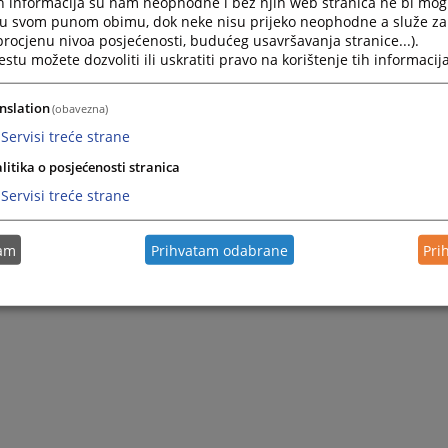
h informacija su nam neophodne i bez njih web stranica ne bi mog
i u svom punom obimu, dok neke nisu prijeko neophodne a služe z
 procjenu nivoa posjećenosti, budućeg usavršavanja stranice...).
tu možete dozvoliti ili uskratiti pravo na korištenje tih informacija
nslation
(obavezna)
Servisi treće strane
litika o posjećenosti stranica
Servisi treće strane
tam
Prihvatam odabrane
Pri