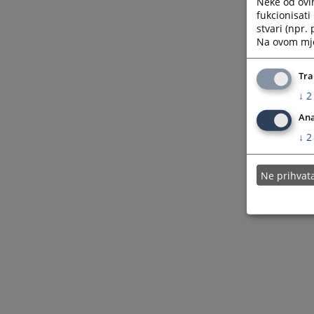
Neke od ovi
fukcionisat
stvari (npr.
Na ovom mjes
Tra
↓
2
Ana
↓
2
Ne prihva