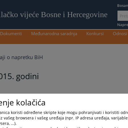
Bosan
ilačko vijeće Bosne i Hercegovine
Idi
na
Napre
sadržaj
Dokumenti
Međunarodna saradnja
Konkursi
Odnosi 
taji o napretku BiH
015. godini
enje kolačića
nica koristi određene skripte koje mogu pohranjivati i koristiti od
iz vašeg browsera i vašeg uređaja (npr. IP adresa uređaja, varijable 
era, ...).