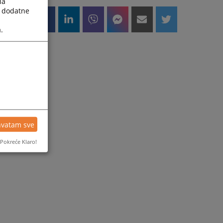
la
a dodatne
.
hvatam sve
Pokreće Klaro!