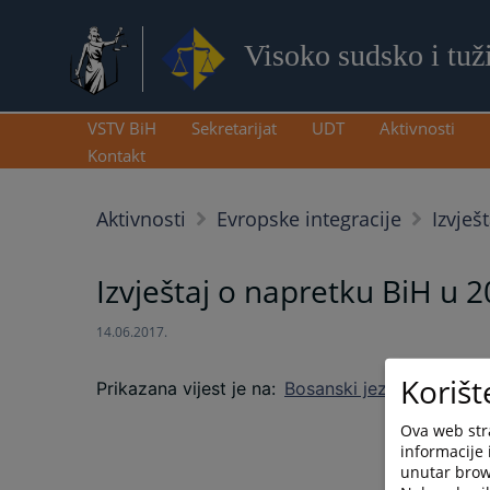
Visoko sudsko i tuž
VSTV BiH
Sekretarijat
UDT
Aktivnosti
Kontakt
Aktivnosti
Evropske integracije
Izvješ
Izvještaj o napretku BiH u 2
14.06.2017.
Korišt
Prikazana vijest je na
:
Bosanski jezik
Ova web stra
informacije 
unutar brows