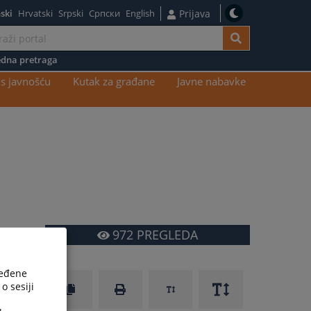
ski
Hrvatski
Srpski
Српски
English
Prijava
dna pretraga
s javnošću
Kutak za građane
Javne nabavke
972
PREGLEDA
ređene
o sesiji