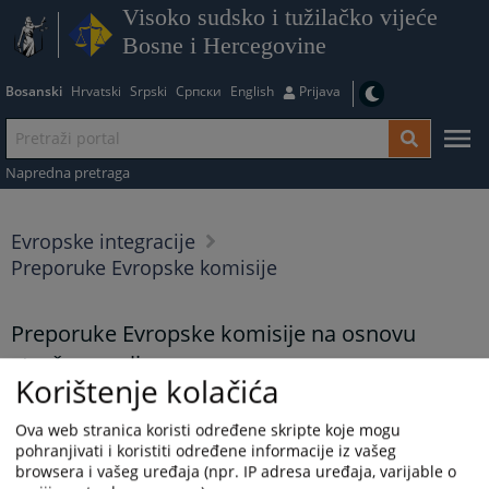
Visoko sudsko i tužilačko vijeće
Bosne i Hercegovine
Bosanski
Hrvatski
Srpski
Српски
English
Prijava
Napredna pretraga
Evropske integracije
Preporuke Evropske komisije
Preporuke Evropske komisije na osnovu
stručne analize
Korištenje kolačića
Prikazana vijest je na
:
Bosanski jezik
Ova web stranica koristi određene skripte koje mogu
Vijest dostupna još na
:
English language
pohranjivati i koristiti određene informacije iz vašeg
browsera i vašeg uređaja (npr. IP adresa uređaja, varijable o
6600
PREGLEDA