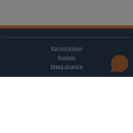
Korisni linkovi
Kontakt
Mapa stranice
Redizajn web stranice je finansirala Evropska unija. Za njen sadržaj isključivo je odgovorno
Visoko sudsko i tužilačko vijeće BiH i ona ne odražava nužno stavove Evropske unije.