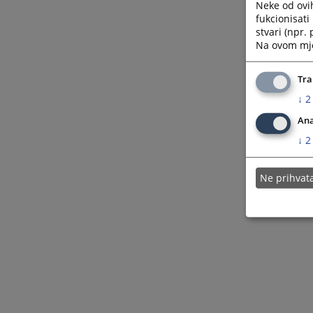
Neke od ovi
fukcionisat
stvari (npr.
Na ovom mjes
Tra
↓
2
Ana
↓
2
Ne prihva