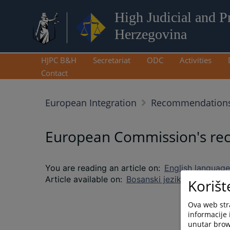
High Judicial and P
Herzegovina
HJPC B&H
Secretariat
ODC
Activities
Contact
European Integration
Recommendations
European Commission's re
You are reading an article on
:
English language
Article available on
:
Bosanski jezik
Korišt
Ova web stra
informacije 
unutar brows