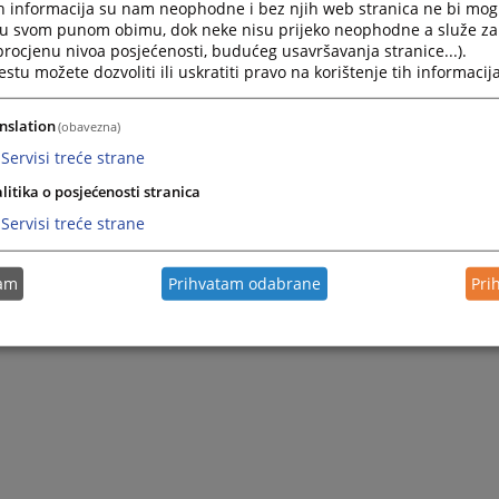
h informacija su nam neophodne i bez njih web stranica ne bi mog
i u svom punom obimu, dok neke nisu prijeko neophodne a služe z
 procjenu nivoa posjećenosti, budućeg usavršavanja stranice...).
tu možete dozvoliti ili uskratiti pravo na korištenje tih informacija
nslation
(obavezna)
Servisi treće strane
litika o posjećenosti stranica
Servisi treće strane
tam
Prihvatam odabrane
Pri