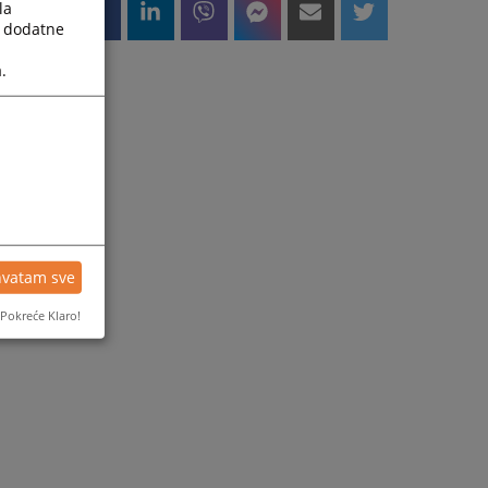
la
a dodatne
.
hvatam sve
Pokreće Klaro!