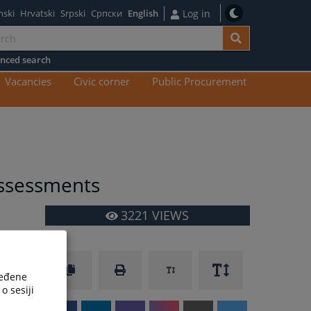
nski
Hrvatski
Srpski
Српски
English
Log in
nced search
n
Vacancies
Civic corner
Public Procurement
tent
ssessments
3221
VIEWS
ređene
o sesiji