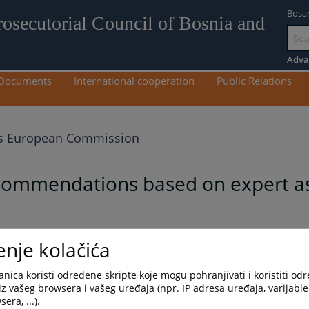
Bosa
rosecutorial Council of Bosnia and
Go
to
Adva
mai
Documents
International cooperation
Public Relations
con
 European Commission
commendations based on expert a
enje kolačića
nica koristi određene skripte koje mogu pohranjivati i koristiti od
iz vašeg browsera i vašeg uređaja (npr. IP adresa uređaja, varijable 
era, ...).