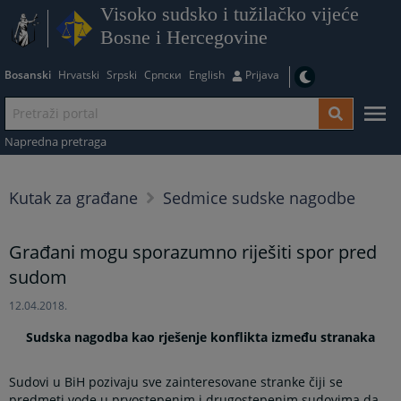
Visoko sudsko i tužilačko vijeće
Bosne i Hercegovine
Bosanski
Hrvatski
Srpski
Српски
English
Prijava
Napredna pretraga
Kutak za građane
Sedmice sudske nagodbe
Građani mogu sporazumno riješiti spor pred
sudom
12.04.2018.
Sudska nagodba kao rješenje konflikta između stranaka
Sudovi u BiH pozivaju sve zainteresovane stranke čiji se
predmeti vode u prvostepenim i drugostepenim sudovima da,