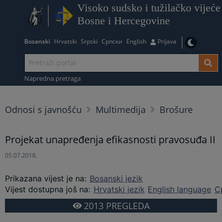
Visoko sudsko i tužilačko vijeće
Bosne i Hercegovine
Bosanski
Hrvatski
Srpski
Српски
English
Prijava
Napredna pretraga
Odnosi s javnošću
Multimedija
Brošure
Projekat unapređenja efikasnosti pravosuđa II
05.07.2018.
Prikazana vijest je na
:
Bosanski jezik
Vijest dostupna još na
:
Hrvatski jezik
English language
С
2013
PREGLEDA