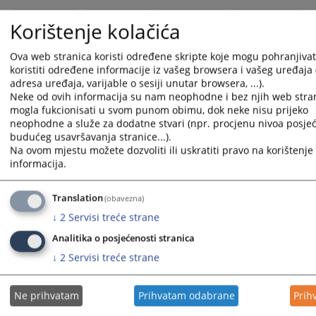
Korištenje kolačića
Ova web stranica koristi određene skripte koje mogu pohranjivati
koristiti određene informacije iz vašeg browsera i vašeg uređaja 
adresa uređaja, varijable o sesiji unutar browsera, ...).
Neke od ovih informacija su nam neophodne i bez njih web stran
mogla fukcionisati u svom punom obimu, dok neke nisu prijeko
neophodne a služe za dodatne stvari (npr. procjenu nivoa posjeć
budućeg usavršavanja stranice...).
Na ovom mjestu možete dozvoliti ili uskratiti pravo na korištenje 
informacija.
Translation
(obavezna)
↓
2
Servisi treće strane
Analitika o posjećenosti stranica
↓
2
Servisi treće strane
Ne prihvatam
Prihvatam odabrane
Prih