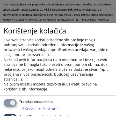
U svrhu ispunjenja ove preporuke pripremljen je sveobuhvatan Izvještaj o sprovođenju
preporuka Evropske komisije za VSTS i pravosuđe BiH, koji uz Akcioni plan za
sprovođenje preporuka proizišlih iz
Peer Review
misija u obzir uzima i druge preporuke i
zahtjeve Evropske komisije koji se odnose na pravosuđe BiH, i to Mišljenje Evropske
komisije o zahtjevu BiH za članstvo u Evropskoj uniji, Analitički izvještaj Evropske
Korištenje kolačića
komisije, te Izvještaj nezavisnih viših eksperata o pitanjima vladavine prava u BiH (tzv.
Priebeov izvještaj).
Ova web stranica koristi određene skripte koje mogu
Izvještaj se sastoji od sedam poglavlja koja prate oblasti u kojima su provedene
Peer
pohranjivati i koristiti određene informacije iz vašeg
Review
misije. Preporuke su unutar svakog poglavlja grupisane u srodne tematske
browsera i vašeg uređaja (npr. IP adresa uređaja, varijable o
cjeline.
sesiji unutar browsera, ...).
Neke od ovih informacija su nam neophodne i bez njih web
stranica ne bi mogla fukcionisati u svom punom obimu, dok
Aktivnosti predviđene Akcionim planom VSTS-a, koje do trenutka pripreme ovog
neke nisu prijeko neophodne a služe za dodatne stvari (npr.
Izvještaja nisu realizovane, su integrisane u Reformski program VSTS-a, čija priprema
procjenu nivoa posjećenosti, budućeg usavršavanja
je u toku.
stranice...).
Na ovom mjestu možete dozvoliti ili uskratiti pravo na
Prikazana vijest je na
:
Bosanski jezik
korištenje tih informacija.
Prateći dokumenti
Translation
(obavezna)
Realizacija-preporuka-EK-za-VSTV-i-pravosudje-BiH-_22-
↓
2
Servisi treće strane
okt-2020_