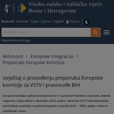
Visoko sudsko i tužilačko vijeće
Bosne i Hercegovine
Bosanski
Hrvatski
Srpski
Српски
English
Prijava
Napredna pretraga
Aktivnosti
Evropske integracije
Preporuke Evropske komisije
Izvještaj o provođenju preporuka Evropske
komisije za VSTV i pravosuđe BiH
Evropska komisija u jednoj od preporuka sa 4. sastanka Pododbora za pravdu, slobodu
i sigurnost, koji je održan u decembru 2019. godine, navodi da VSTS treba intenzivirati
sprovođenje i praćenje svog Akcionog plana za period 2018. – 2020. godine i redovno
izvještavati o tome.