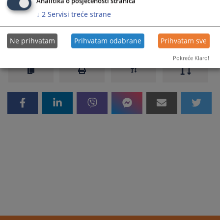
Analitika o posjećenosti stranica
↓
2
Servisi treće strane
1637
PREGLEDA
Ne prihvatam
Prihvatam odabrane
Prihvatam sve
Pokreće Klaro!