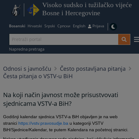
Visoko sudsko i tužilačko vijeće
Bosne i Hercegovine
Bosanski
Hrvatski
Srpski
Српски
English
Prijava
Napredna pretraga
Odnosi s javnošću
Često postavljana pitanja
Česta pitanja o VSTV-u BiH
Na koji način javnost može prisustvovati
sjednicama VSTV-a BiH?
Godišnji kalendar sjednica VSTV-a BiH objavljen je na web
stranici
https://vstv.pravosudje.ba
u kategoriji VSTV
BiH/Sjednice/Kalendar, te putem Kalendara na početnoj stranici.