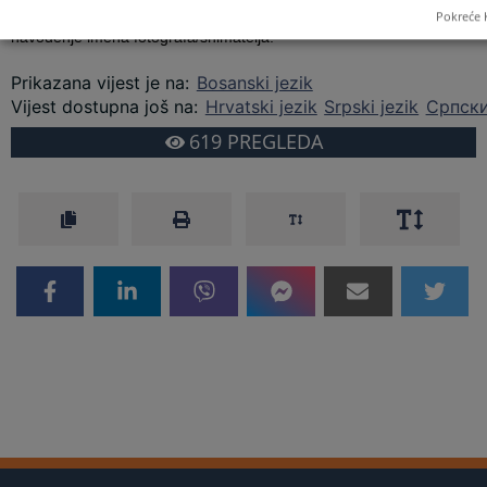
održavanja sjednice, na ranije naznačenu adresu uz obavezno
Pokreće 
navođenje imena fotografa/snimatelja.
Prikazana vijest je na
:
Bosanski jezik
Vijest dostupna još na
:
Hrvatski jezik
Srpski jezik
Српски
619
PREGLEDA