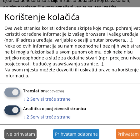
sjednica donesena su s ciljem zaštite podataka koji su zakonom,
drugim propisom ili aktom označeni kao tajna, radi zaštite
Korištenje kolačića
privatnosti i osobnih podataka, te kada VSTV BiH raspravlja o
pitanjima koja mogu naštetiti ugledu ili integritetu pravosuđa,
odnosno nosilaca pravosudnih funkcija.
Ova web stranica koristi određene skripte koje mogu pohranjivati
koristiti određene informacije iz vašeg browsera i vašeg uređaja
Svi zainteresovani za praćenje sjednice mogu dostaviti svoj zahtjev
(npr. IP adresa uređaja, varijable o sesiji unutar browsera, ...).
za praćenje sjednice putem e-maila na
Neke od ovih informacija su nam neophodne i bez njih web stra
adresu
vstvbih@pravosudje.ba
ili
pisanim putem na adresu VSTV-a
ne bi mogla fukcionisati u svom punom obimu, dok neke nisu
BiH. Zbog prostornih kapaciteta sale, praćenje sjednice je
prijeko neophodne a služe za dodatne stvari (npr. procjenu nivo
omogućeno ograničenom broju osoba, prema redoslijedu prijave, o
posjećenosti, budućeg usavršavanja stranice...).
čemu VSTV BiH vodi evidenciju i blagovremeno obavještava
Na ovom mjestu možete dozvoliti ili uskratiti pravo na korištenje 
informacija.
prijavljene posjetioce. Ukupan broj sjedećih mjesta u sali za
praćenje sjednice je 16, dok se, u posebnim prilikama, može
osigurati praćenje i u dodatnoj sali kapaciteta 10 sjedećih mjesta.
Translation
(obavezna)
U skladu sa Poslovnikom VSTV-a BiH, video i audio snimanje uz
↓
2
Servisi treće strane
korištenje odgovarajuće tehničke opreme akreditovanim
Analitika o posjećenosti stranica
predstavnicima medija dopušteno je isključivo u prostoriji
↓
2
Servisi treće strane
predviđenoj za praćenje sjednica putem videolinka. Snimanje u sali
u kojoj se održavaju sjednice dopušteno je samo na osnovu
posebne odluke Vijeća. Zahtjeve za fotografisanjem ili snimanjem
Ne prihvatam
Prihvatam odabrane
Prihvatam
kadrova sjednice potrebno je takođe dostaviti 48 sati prije