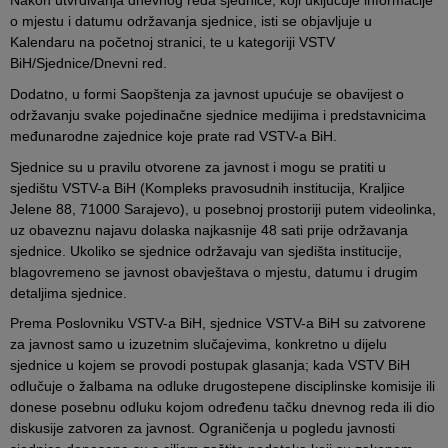
Nakon utvrđivanja dnevnog reda sjednice, koji uključuje informacije
o mjestu i datumu održavanja sjednice, isti se objavljuje u
Kalendaru na početnoj stranici, te u kategoriji VSTV
BiH/Sjednice/Dnevni red.
Dodatno, u formi Saopštenja za javnost upućuje se obavijest o
održavanju svake pojedinačne sjednice medijima i predstavnicima
međunarodne zajednice koje prate rad VSTV-a BiH.
Sjednice su u pravilu otvorene za javnost i mogu se pratiti u
sjedištu VSTV-a BiH (Kompleks pravosudnih institucija, Kraljice
Jelene 88, 71000 Sarajevo), u posebnoj prostoriji putem videolinka,
uz obaveznu najavu dolaska najkasnije 48 sati prije održavanja
sjednice. Ukoliko se sjednice održavaju van sjedišta institucije,
blagovremeno se javnost obavještava o mjestu, datumu i drugim
detaljima sjednice.
Prema Poslovniku VSTV-a BiH, sjednice VSTV-a BiH su zatvorene
za javnost samo u izuzetnim slučajevima, konkretno u dijelu
sjednice u kojem se provodi postupak glasanja; kada VSTV BiH
odlučuje o žalbama na odluke drugostepene disciplinske komisije ili
donese posebnu odluku kojom određenu tačku dnevnog reda ili dio
diskusije zatvoren za javnost. Ograničenja u pogledu javnosti