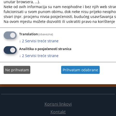
unutar browsera, ...).
Neke od ovih informacija su nam neophodne i bez njih web stra
fukcionisati u svom punom obimu, dok neke nisu prijeko neopho
stvari (npr. procjenu nivoa posjećenosti, budućeg usavršavanja st
Na ovom mjestu možete dozvoliti ili uskratiti pravo na korištenje 
Translation
(obavezna)
↓
2
Servisi treće strane
Analitika o posjećenosti stranica
↓
2
Servisi treće strane
Ne prihvatam
Prihvatam odabrane
Korisni linkovi
Kontakt