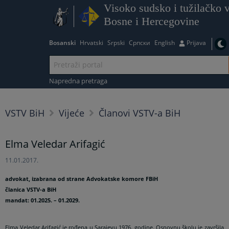
Visoko sudsko i tužilačko v
Bosne i Hercegovine
Bosanski
Hrvatski
Srpski
Српски
English
Prijava
Napredna pretraga
VSTV BiH
Vijeće
Članovi VSTV-a BiH
Elma Veledar Arifagić
11.01.2017.
advokat, izabrana od strane Advokatske komore FBiH
članica VSTV-a BiH
mandat: 01.2025. – 01.2029.
Elma Veledar Arifagić je rođena u Sarajevu 1976. godine. Osnovnu školu je završila