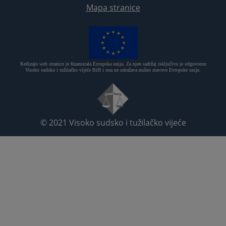
Mapa stranice
Redizajn web stranice je finansirala Evropska unija. Za njen sadržaj isključivo je odgovorno
Visoko sudsko i tužilačko vijeće BiH i ona ne odražava nužno stavove Evropske unije.
© 2021
Visoko sudsko i tužilačko vijeće