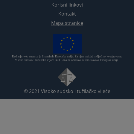
Korisni linkovi
Kontakt
Mapa stranice
Redizajn web stranice je finansirala Evropska unija. Za njen sadržaj isključivo je odgovorno
Visoko sudsko i tužilačko vijeće BiH i ona ne odražava nužno stavove Evropske unije.
© 2021
Visoko sudsko i tužilačko vijeće