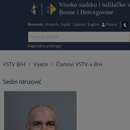
Visoko sudsko i tužilačko v
Bosne i Hercegovine
Bosanski
Hrvatski
Srpski
Српски
English
Prijava
Napredna pretraga
VSTV BiH
Vijeće
Članovi VSTV-a BiH
Sedin Idrizović