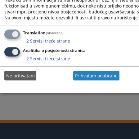
Prikazana vijest je na
:
Bosanski jezik
fukcionisati u svom punom obimu, dok neke nisu prijeko neopho
Vijest dostupna još na
:
Hrvatski jezik
Srpski jezik
English
stvari (npr. procjenu nivoa posjećenosti, budućeg usavršavanja st
1812
PREGLEDA
Na ovom mjestu možete dozvoliti ili uskratiti pravo na korištenje 
Translation
(obavezna)
↓
2
Servisi treće strane
Analitika o posjećenosti stranica
↓
2
Servisi treće strane
Ne prihvatam
Prihvatam odabrane
#
Sedin Idrizovic
#
Sedin Idrizović