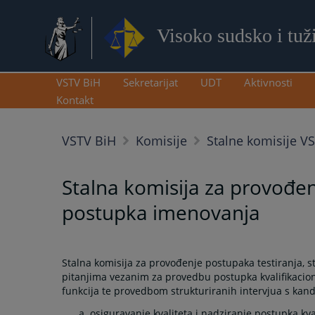
Visoko sudsko i tuž
VSTV BiH
Sekretarijat
UDT
Aktivnosti
Kontakt
VSTV BiH
Komisije
Stalne komisije V
Stalna komisija za provođen
postupka imenovanja
Stalna komisija za provođenje postupaka testiranja, 
pitanjima vezanim za provedbu postupka kvalifikacion
funkcija te provedbom strukturiranih intervjua s kan
osiguravanje kvaliteta i nadziranje postupka kv