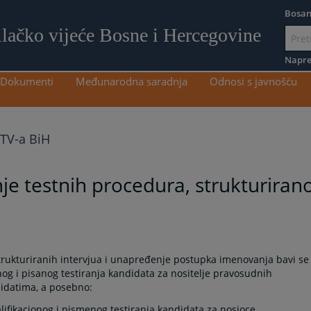
Bosan
ilačko vijeće Bosne i Hercegovine
Idi
na
Napre
sadržaj
Dokumenti
Međunarodna saradnja
Odnosi s javnošću
STV-a BiH
je testnih procedura, strukturira
strukturiranih intervjua i unapređenje postupka imenovanja bavi se
og i pisanog testiranja kandidata za nositelje pravosudnih
didatima, a posebno:
alifikacionog i pismenog testiranja kandidata za nosioce