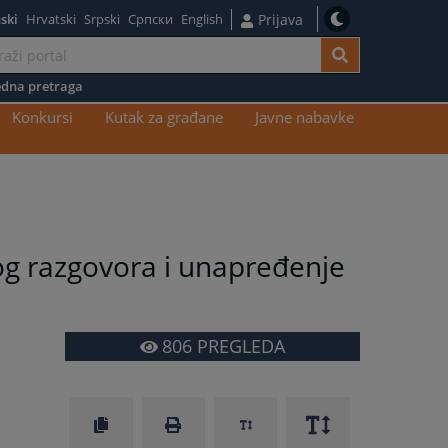
ski
Hrvatski
Srpski
Српски
English
Prijava
dna pretraga
Konkursi
Kutak za građane
Javne nabavke
nog razgovora i unapređenje
806
PREGLEDA