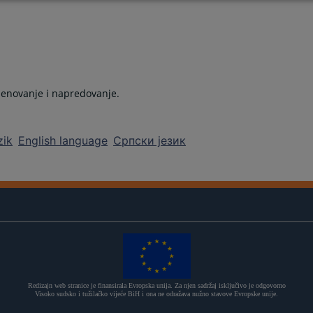
imenovanje i napredovanje.
zik
English language
Српски језик
Redizajn web stranice je finansirala Evropska unija. Za njen sadržaj isključivo je odgovorno
Visoko sudsko i tužilačko vijeće BiH i ona ne odražava nužno stavove Evropske unije.