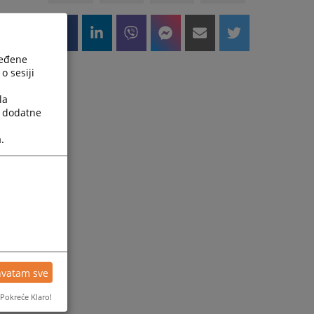
ređene
o sesiji
la
a dodatne
.
hvatam sve
Pokreće Klaro!