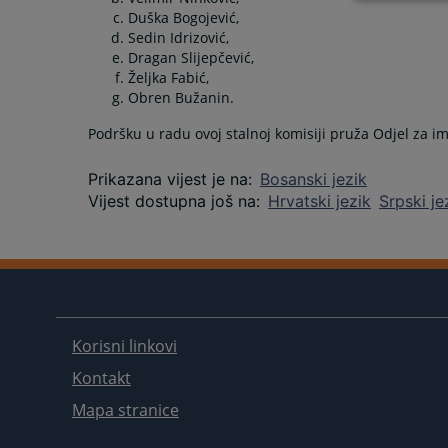
Duška Bogojević,
Sedin Idrizović,
Dragan Slijepčević,
Željka Fabić,
Obren Bužanin.
Podršku u radu ovoj stalnoj komisiji pruža Odjel za 
Prikazana vijest je na
:
Bosanski jezik
Vijest dostupna još na
:
Hrvatski jezik
Srpski je
Korisni linkovi
Kontakt
Mapa stranice