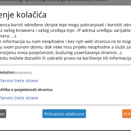
odnose na sam postupak kvalifikacionog i pismenog testiranja;
enje kolačića
og razgovora;
esta, te vršenje provjere usklađenosti elektronski generiranog testa
nica koristi određene skripte koje mogu pohranjivati i koristiti od
iz vašeg browsera i vašeg uređaja (npr. IP adresa uređaja, varijable 
roceduru kvalifikacionog i pismenog testiranja;
era, ...).
itnih zadataka, te odlučivanje o pravu pristupa bazi ispitnih
h informacija su nam neophodne i bez njih web stranica ne bi mog
i u svom punom obimu, dok neke nisu prijeko neophodne a služe z
kacionog i pismenog testiranja u elektronskoj formi i odlučuje o
 procjenu nivoa posjećenosti, budućeg usavršavanja stranice...).
oj formi;
tu možete dozvoliti ili uskratiti pravo na korištenje tih informacija
a za izradu pisanih radnji u skladu sa posebnim propisima;
ravilnikom o kvalifikacionom i pismenom testiranju;
nslation
(obavezna)
pristupa kandidata kvalifikacionom i pismenom testiranju;
Servisi treće strane
 mjera za unaprjeđenje postupka imenovanja nosilaca pravosudne
litika o posjećenosti stranica
nakon obavljene statističke analize;
Servisi treće strane
esa kvalifikacionog i pismenog testiranja i baze ispitnih zadataka.
dura, strukturiranog razgovora i unapređenje postupka imenovanja
tam
Prihvatam odabrane
Pri