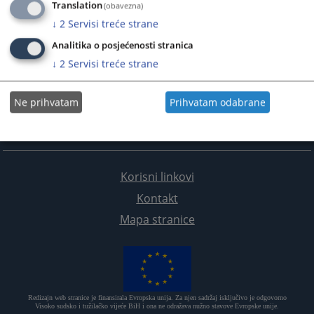
Translation
(obavezna)
↓
2
Servisi treće strane
Analitika o posjećenosti stranica
↓
2
Servisi treće strane
Ne prihvatam
Prihvatam odabrane
Korisni linkovi
Kontakt
Mapa stranice
Redizajn web stranice je finansirala Evropska unija. Za njen sadržaj isključivo je odgovorno
Visoko sudsko i tužilačko vijeće BiH i ona ne odražava nužno stavove Evropske unije.