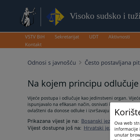
Visoko sudsko i tuž
VSTV BiH
Sekretarijat
UDT
Aktivnosti
Kontakt
Odnosi s javnošću
Često postavljana pi
Na kojem principu odlučuje
Vijeće postupa i odlučuje kao jedinstveni organ. Vij
ispunjavalo na efikasan način, osnivati komisije u sast
Korišt
ovlašteni da donose odluke i izvršavaju zadatke u skl
Prikazana vijest je na
:
Bosanski jezik
Ova web stra
Vijest dostupna još na
:
Hrvatski jezik
Srpski je
informacije 
unutar brows