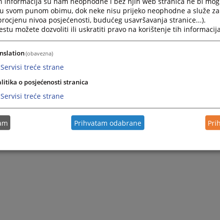
h informacija su nam neophodne i bez njih web stranica ne bi mog
i u svom punom obimu, dok neke nisu prijeko neophodne a služe z
 procjenu nivoa posjećenosti, budućeg usavršavanja stranice...).
tu možete dozvoliti ili uskratiti pravo na korištenje tih informacija
nslation
(obavezna)
Servisi treće strane
litika o posjećenosti stranica
Servisi treće strane
tam
Prihvatam odabrane
Pri