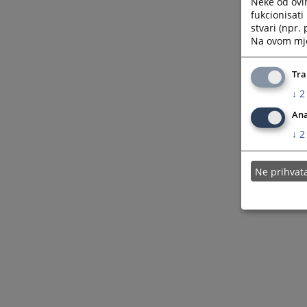
Neke od ovi
fukcionisat
stvari (npr.
Na ovom mjes
Tra
↓
2
Ana
↓
2
Ne prihva