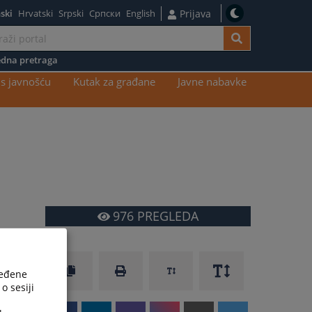
ski
Hrvatski
Srpski
Српски
English
Prijava
dna pretraga
s javnošću
Kutak za građane
Javne nabavke
976
PREGLEDA
ređene
o sesiji