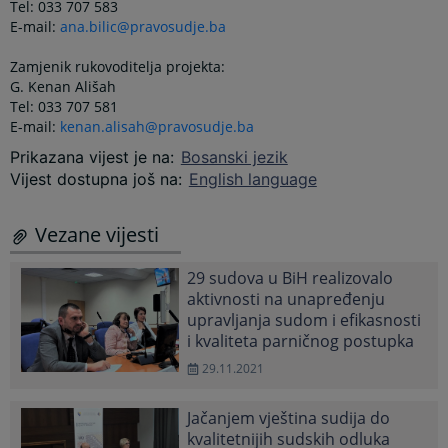
Tel: 033 707 583
E-mail:
ana.bilic@pravosudje.ba
Zamjenik rukovoditelja projekta:
G. Kenan Ališah
Tel: 033 707 581
E-mail:
kenan.alisah@pravosudje.ba
Prikazana vijest je na
:
Bosanski jezik
Vijest dostupna još na
:
English language
Vezane vijesti
29 sudova u BiH realizovalo
aktivnosti na unapređenju
upravljanja sudom i efikasnosti
i kvaliteta parničnog postupka
29.11.2021
Jačanjem vještina sudija do
kvalitetnijih sudskih odluka