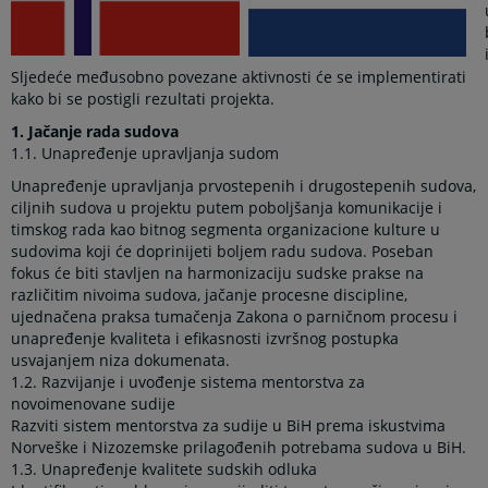
Sljedeće međusobno povezane aktivnosti će se implementirati
kako bi se postigli rezultati projekta.
1.
Jačanje rada sudova
1.1.
Unapređenje upravljanja sudom
Unapređenje upravljanja prvostepenih i drugostepenih sudova,
ciljnih sudova u projektu putem poboljšanja komunikacije i
timskog rada kao bitnog segmenta organizacione kulture u
sudovima koji će doprinijeti boljem radu sudova. Poseban
fokus će biti stavljen na harmonizaciju sudske prakse na
različitim nivoima sudova, jačanje procesne discipline,
ujednačena praksa tumačenja Zakona o parničnom procesu i
unapređenje kvaliteta i efikasnosti izvršnog postupka
usvajanjem niza dokumenata.
1.2.
Razvijanje i uvođenje sistema mentorstva za
novoimenovane sudije
Razviti sistem mentorstva za sudije u BiH prema iskustvima
Norveške i Nizozemske prilagođenih potrebama sudova u BiH.
1.3.
Unapređenje kvalitete sudskih odluka