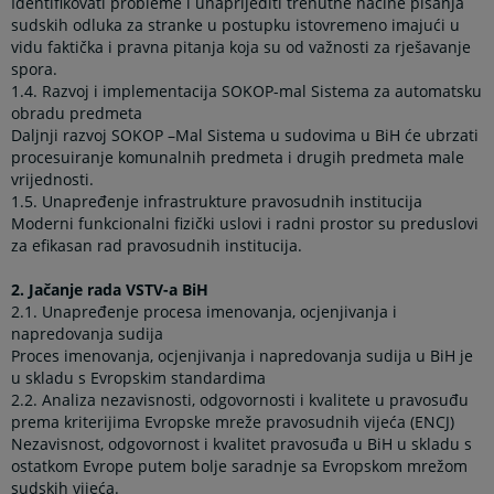
Identifikovati probleme i unaprijediti trenutne načine pisanja
sudskih odluka za stranke u postupku istovremeno imajući u
vidu faktička i pravna pitanja koja su od važnosti za rješavanje
spora.
1.4.
Razvoj i implementacija SOKOP-mal Sistema za automatsku
obradu predmeta
Daljnji razvoj SOKOP –Mal Sistema u sudovima u BiH će ubrzati
procesuiranje komunalnih predmeta i drugih predmeta male
vrijednosti.
1.5.
Unapređenje infrastrukture pravosudnih institucija
Moderni funkcionalni fizički uslovi i radni prostor su preduslovi
za efikasan rad pravosudnih institucija.
2.
Jačanje rada VSTV-a BiH
2.1.
Unapređenje procesa imenovanja, ocjenjivanja i
napredovanja sudija
Proces imenovanja, ocjenjivanja i napredovanja sudija u BiH je
u skladu s Evropskim standardima
2.2.
Analiza nezavisnosti, odgovornosti i kvalitete u pravosuđu
prema kriterijima Evropske mreže pravosudnih vijeća (ENCJ)
Nezavisnost, odgovornost i kvalitet pravosuđa u BiH u skladu s
ostatkom Evrope putem bolje saradnje sa Evropskom mrežom
sudskih vijeća.