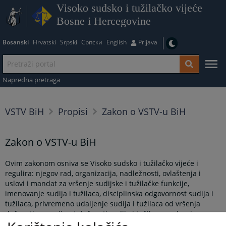
Visoko sudsko i tužilačko vijeće
Bosne i Hercegovine
Bosanski
Hrvatski
Srpski
Српски
English
Prijava
Napredna pretraga
VSTV BiH
Propisi
Zakon o VSTV-u BiH
Zakon o VSTV-u BiH
Ovim zakonom osniva se Visoko sudsko i tužilačko vijeće i
regulira: njegov rad, organizacija, nadležnosti, ovlaštenja i
uslovi i mandat za vršenje sudijske i tužilačke funkcije,
imenovanje sudija i tužilaca, disciplinska odgovornost sudija i
tužilaca, privremeno udaljenje sudija i tužilaca od vršenja
dužnosti, nespojivost dužnosti sudija i tužilaca sa drugim
funkcijama, prestanak mandata sudija i tužilaca i druga pitanja