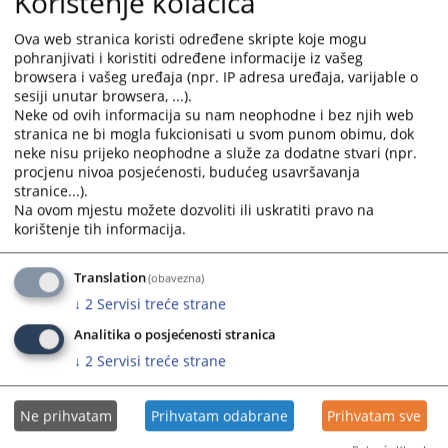
Korištenje kolačića
u vezi sa radom Visokog sudskog i tužilačkog vijeća.
Ova web stranica koristi određene skripte koje mogu
Zakon o VSTV-u BiH - Integralni tekst
pohranjivati i koristiti određene informacije iz vašeg
browsera i vašeg uređaja (npr. IP adresa uređaja, varijable o
Prikazana vijest je na
:
Bosanski jezik
sesiji unutar browsera, ...).
Vijest dostupna još na
:
English language
Neke od ovih informacija su nam neophodne i bez njih web
stranica ne bi mogla fukcionisati u svom punom obimu, dok
Prateći dokumenti
neke nisu prijeko neophodne a služe za dodatne stvari (npr.
procjenu nivoa posjećenosti, budućeg usavršavanja
Zakon o VSTV - Integralni tekst-zaključno sa SG BiH br.
stranice...).
50 od 2024-objavljen 23.7.2024.g.
Na ovom mjestu možete dozvoliti ili uskratiti pravo na
korištenje tih informacija.
Translation
(obavezna)
35737
PREGLEDA
↓
2
Servisi treće strane
Analitika o posjećenosti stranica
↓
2
Servisi treće strane
Ne prihvatam
Prihvatam odabrane
Prihvatam sve