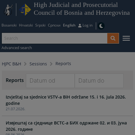
High Judicial and Prosecutorial
Council of Bosnia and Herzegovina
Bosanski
Hrvatski
Srpski
Српски
English
Log in
Advanced search
Reports
HJPC B&H
Sessions
Reports
Navigate
Navigate
Izvještaj sa sjednice VSTV-a BiH održane 15. i 16. jula 2026.
forward
forward
godine
to
to
21.07.2026.
interact
interact
with
with
Извјештај са сједнице ВСТС-a БИХ одржане 02. и 03. јунa
the
the
calendar
calendar
08.06.2026.