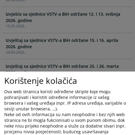
and
and
select
select
Izvješće sa sjednice VSTV-a BiH održane 12. i 13. svibnja
a
a
2026. godine
date.
date.
15.05.2026.
Press
Press
the
the
Izvještaj sa sjednice VSTV-a BiH održane 15. i 16. aprila
question
question
2026. godine
mark
mark
24.04.2026.
key
key
to
to
Izvještaj sa sjednice VSTV-a BiH održane 25. i 26. marta
get
get
2026. godine
the
the
Korištenje kolačića
08.04.2026.
keyboard
keyboard
shortcuts
shortcuts
Ova web stranica koristi određene skripte koje mogu
Izvješće sa sjednice VSTV-a BiH održane 4. i 5. ožujka 2026.
for
for
pohranjivati i koristiti određene informacije iz vašeg
changing
changing
browsera i vašeg uređaja (npr. IP adresa uređaja, varijable o
12.03.2026.
dates.
dates.
sesiji unutar browsera, ...).
Neke od ovih informacija su nam neophodne i bez njih web
Izvještaj sa sjednice VSTV-a BiH održane 11. i 12. februara
stranica ne bi mogla fukcionisati u svom punom obimu, dok
2026. godine
neke nisu prijeko neophodne a služe za dodatne stvari (npr.
procjenu nivoa posjećenosti, budućeg usavršavanja