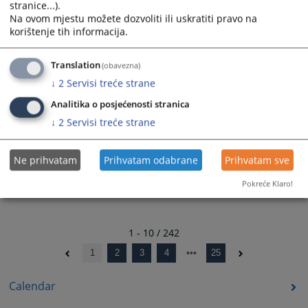
16.02.2026.
stranice...).
Na ovom mjestu možete dozvoliti ili uskratiti pravo na
korištenje tih informacija.
Izvještaj sa sjednice VSTS-a BiH održane 15. i 16. januara
2026. godine
21.01.2026.
Translation
(obavezna)
↓
2
Servisi treće strane
Izvješće sa sjednice VSTV-a BiH održane 17. i 18. prosinca
Analitika o posjećenosti stranica
2025. godine
↓
2
Servisi treće strane
24.12.2025.
Izvještaj sa sjednice VSTV-a BiH održane 26. i 27. novembra
Ne prihvatam
Prihvatam odabrane
Prihvatam sve
2025. godine
03.12.2025.
Pokreće Klaro!
1 - 10 / 242
1
2
3
4
25
Calendar