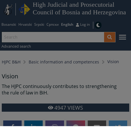
High Judicial and Prosecutorial
Council of Bosnia and Herzegovina
Bosanski
Hrvatski
Srpski
Српски
English
Log in
Advanced search
Vision
HJPC B&H
Basic information and competences
Vision
The HJPC continuously contributes to strengthening
the rule of law in BiH.
4947
VIEWS