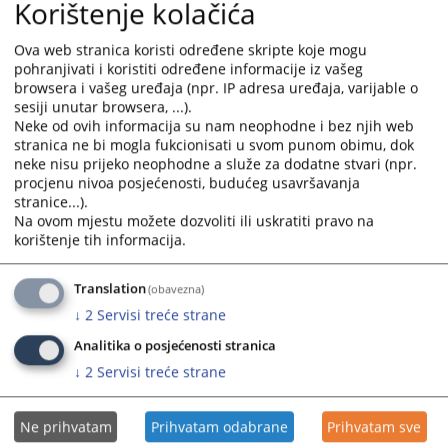
Korištenje kolačića
Ova web stranica koristi određene skripte koje mogu
pohranjivati i koristiti određene informacije iz vašeg
browsera i vašeg uređaja (npr. IP adresa uređaja, varijable o
sesiji unutar browsera, ...).
Neke od ovih informacija su nam neophodne i bez njih web
stranica ne bi mogla fukcionisati u svom punom obimu, dok
neke nisu prijeko neophodne a služe za dodatne stvari (npr.
procjenu nivoa posjećenosti, budućeg usavršavanja
stranice...).
Na ovom mjestu možete dozvoliti ili uskratiti pravo na
korištenje tih informacija.
Translation
(obavezna)
↓
2
Servisi treće strane
Analitika o posjećenosti stranica
↓
2
Servisi treće strane
Ne prihvatam
Prihvatam odabrane
Prihvatam sve