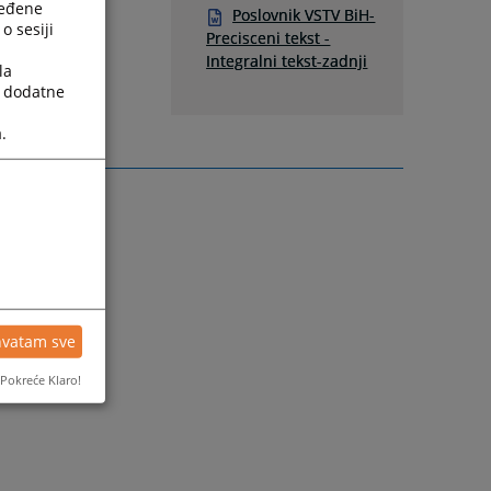
ređene
Poslovnik VSTV BiH-
o sesiji
Precisceni tekst -
Integralni tekst-zadnji
la
a dodatne
.
hvatam sve
Pokreće Klaro!