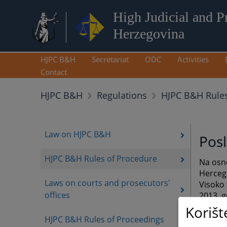
High Judicial and P
Herzegovina
HJPC B&H
Secretariat
ODC
Activities
Contact
HJPC B&H Rules
HJPC B&H
Regulations
Law on HJPC B&H
Posl
HJPC B&H Rules of Procedure
Na osno
Hercego
Laws on courts and prosecutors'
Visoko 
offices
2013. g
Herceg
Korišt
HJPC B&H Rules of Proceedings
Poslovn