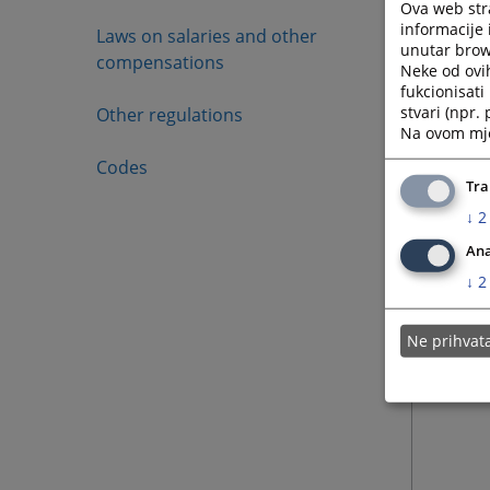
Ova web stra
tužilač
informacije 
Laws on salaries and other
unutar brows
Integra
compensations
Neke od ovi
fukcionisat
stvari (npr.
Other regulations
Na ovom mjes
Codes
Tra
↓
2
Ana
↓
2
Ne prihva