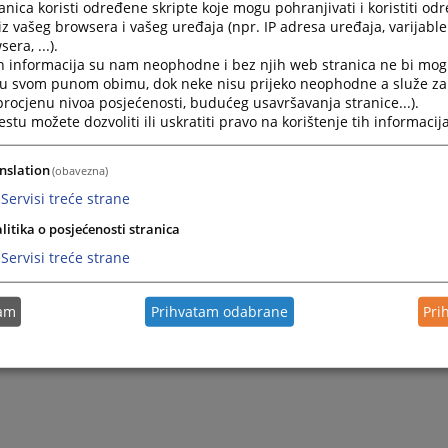
nica koristi određene skripte koje mogu pohranjivati i koristiti od
kog vijeća Bosne i Hercegovine.
iz vašeg browsera i vašeg uređaja (npr. IP adresa uređaja, varijable 
era, ...).
lni prečišćeni tekst Poslovnika dostupan je na linku desno.
h informacija su nam neophodne i bez njih web stranica ne bi mog
i u svom punom obimu, dok neke nisu prijeko neophodne a služe z
 procjenu nivoa posjećenosti, budućeg usavršavanja stranice...).
tu možete dozvoliti ili uskratiti pravo na korištenje tih informacija
nslation
(obavezna)
Servisi treće strane
litika o posjećenosti stranica
Servisi treće strane
tam
Prihvatam odabrane
Pri