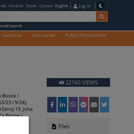
nski
Hrvatski
Srpski
Српски
English
Log in
nced search
n
Vacancies
Civic corner
Public Procurement
tent
22160
VIEWS
 Bosne i
3/23 i 9/24),
ržanoj 19. juna
eća Bosne i
Files
og sudskog i