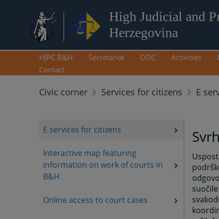
High Judicial and P
Herzegovina
HJPC B&H
Secretariat
ODC
Activities
Contact
E serv
Civic corner
Services for citizens
E services for citizens
Svrh
Interactive map featuring
Uspost
information on work of courts in
podršk
B&H
odgovor
suočile
svakodn
Online access to court cases
koordin