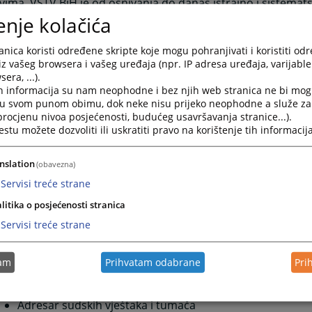
tvima, VSTV BiH je od osnivanja do danas istrajno i sistemats
u i unapređenju pravosudnog informacionog sistema, čime 
enje kolačića
čena primjena informacionih tehnologija u svakodnevnom r
tvima širom Bosne i Hercegovine.
nica koristi određene skripte koje mogu pohranjivati i koristiti od
iz vašeg browsera i vašeg uređaja (npr. IP adresa uređaja, varijable 
 informatizacije u pravosuđu primarno je motiviran unapre
era, ...).
ravanjem jednakog pristupa pravdi za sve građane. Cijeneći
h informacija su nam neophodne i bez njih web stranica ne bi mog
avanja pravovremenog i adekvatnog informiranja građana o
i u svom punom obimu, dok neke nisu prijeko neophodne a služe z
iH je 2007. godine pokrenuo proces razvoja web-portala pr
 procjenu nivoa posjećenosti, budućeg usavršavanja stranice...).
tu možete dozvoliti ili uskratiti pravo na korištenje tih informacija
vine. Kako bi portal pravosuđa i web-stranice pravosudnih i
ili i prilagodili potrebama građana i korisnika sudskih usluga
nih godina razvijen je niz funkcionalnosti portala:
nslation
(obavezna)
Interaktivna mapa o radu sudova u BiH
Servisi treće strane
Online pristup sudskim predmetima
litika o posjećenosti stranica
"E-sud" - Mobilna aplikacija za pristup sudskim predmet
Servisi treće strane
Raspored suđenja
Kalkulator sudskih taksi
Kalkulator troškova sudskih postupaka
tam
Prihvatam odabrane
Pri
Uvjerenja o nevođenju krivičnog postupka
Adresar pravosudnih institucija
Adresar sudskih vještaka i tumača