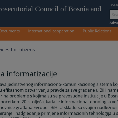
Bosa
rosecutorial Council of Bosnia and
Go
to
Adva
mai
Documents
International cooperation
Public Relations
con
ices for citizens
a informatizacije
ava jedinstvenog informaciono-komunikacionog sistema koj
u efikasnom ostvarivanju pravde za sve građane u BiH name
 na probleme s kojima su se pravosudne institucije u Bosni
 početkom 20. stoljeća, kada je informaciona tehnologija ve
evnice građana Evrope i BiH. U skladu sa svojim nadležnos
iranje i nadgledanje primjene informacionih tehnologija u 