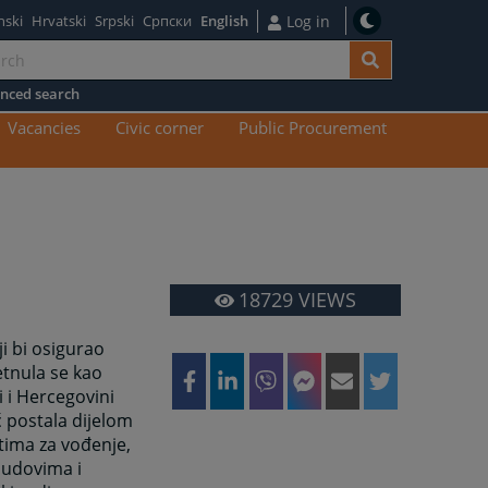
nski
Hrvatski
Srpski
Српски
English
Log in
nced search
n
Vacancies
Civic corner
Public Procurement
tent
18729
VIEWS
i bi osigurao
tnula se kao
 i Hercegovini
ć postala dijelom
tima za vođenje,
sudovima i