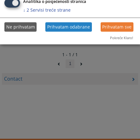
Analitika o posjećenosti stranica
↓
2
Servisi treće strane
Ne prihvatam
Prihvatam odabrane
Prihvatam sve
Pokreće Klaro!
1 - 1 / 1
1
Contact