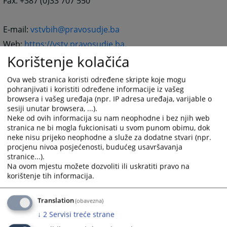
Fax: +387 (0)33 707 550
E-mail:
vstvbih@pravosudje.ba
Web:
https://vstv.pravosudje.ba
,
https://vsts.pravosudje.ba
,
https://hjpc.pravosudje.ba
Korištenje kolačića
Office of the Disciplinary Counsel– Contact phone
for
Ova web stranica koristi određene skripte koje mogu
complainants
: +387 (0)33 707 543 – available on
pohranjivati i koristiti određene informacije iz vašeg
working days from 10:00 to 12:00.
browsera i vašeg uređaja (npr. IP adresa uređaja, varijable o
sesiji unutar browsera, ...).
Neke od ovih informacija su nam neophodne i bez njih web
Contact phone for inquiries
regarding the public
stranica ne bi mogla fukcionisati u svom punom obimu, dok
vacancy procedure for judicial office holders
: +387
neke nisu prijeko neophodne a služe za dodatne stvari (npr.
(0)33 707 510 or +387 (0)33 704 657
procjenu nivoa posjećenosti, budućeg usavršavanja
stranice...).
Na ovom mjestu možete dozvoliti ili uskratiti pravo na
Contact phone for inquiries
regarding ethics and
korištenje tih informacija.
integrity
: +387 (0)33 704 607 or +387 (0)33 704 608
Translation
(obavezna)
↓
2
Servisi treće strane
743
VIEWS