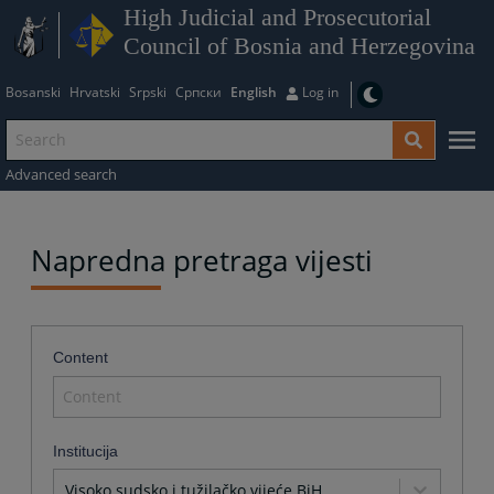
High Judicial and Prosecutorial
Council of Bosnia and Herzegovina
Bosanski
Hrvatski
Srpski
Српски
English
Log in
Advanced search
Napredna pretraga vijesti
Content
Institucija
Visoko sudsko i tužilačko vijeće BiH