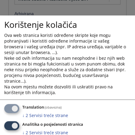
Arhivirana
Korištenje kolačića
Ne
Ova web stranica koristi određene skripte koje mogu
Datum od
pohranjivati i koristiti određene informacije iz vašeg
browsera i vašeg uređaja (npr. IP adresa uređaja, varijable o
sesiji unutar browsera, ...).
Navigate
Neke od ovih informacija su nam neophodne i bez njih web
forward
stranica ne bi mogla fukcionisati u svom punom obimu, dok
Datum do
to
neke nisu prijeko neophodne a služe za dodatne stvari (npr.
interact
procjenu nivoa posjećenosti, budućeg usavršavanja
with
stranice...).
Navigate
the
Na ovom mjestu možete dozvoliti ili uskratiti pravo na
forward
Sortiraj po
calendar
korištenje tih informacija.
to
and
interact
Choose...
select
with
Translation
(obavezna)
a
the
date.
↓
2
Servisi treće strane
Napredne stavke
calendar
Press
and
Analitika o posjećenosti stranica
the
select
Pretraži
question
↓
2
Servisi treće strane
a