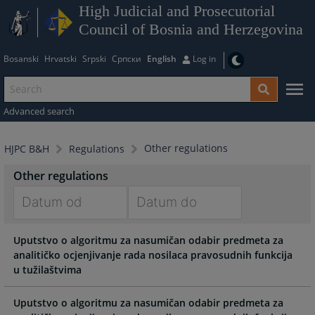
High Judicial and Prosecutorial
Council of Bosnia and Herzegovina
Bosanski
Hrvatski
Srpski
Српски
English
Log in
Advanced search
Other regulations
HJPC B&H
Regulations
Other regulations
Navigate
Navigate
Uputstvo o algoritmu za nasumičan odabir predmeta za
forward
forward
analitičko ocjenjivanje rada nosilaca pravosudnih funkcija
to
to
u tužilaštvima
interact
interact
with
with
the
the
Uputstvo o algoritmu za nasumičan odabir predmeta za