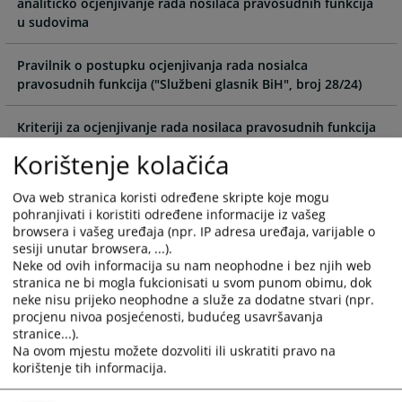
analitičko ocjenjivanje rada nosilaca pravosudnih funkcija
calendar
calendar
u sudovima
and
and
select
select
a
a
Pravilnik o postupku ocjenjivanja rada nosialca
date.
date.
pravosudnih funkcija ("Službeni glasnik BiH", broj 28/24)
Press
Press
the
the
Kriteriji za ocjenjivanje rada nosilaca pravosudnih funkcija
question
question
u sudovima i tužilaštvima u Bosni i Hercegovini („Službeni
Korištenje kolačića
mark
mark
glasnik BiH“, broj 90/24)
key
key
Ova web stranica koristi određene skripte koje mogu
to
to
Upustva za primjenu kriterija za ocjenjivanje rada nosilaca
pohranjivati i koristiti određene informacije iz vašeg
get
get
pravosudnih funkcija u sudovima i tužilaštvima u Bosni i
browsera i vašeg uređaja (npr. IP adresa uređaja, varijable o
the
the
Hercegovini
sesiji unutar browsera, ...).
keyboard
keyboard
Neke od ovih informacija su nam neophodne i bez njih web
shortcuts
shortcuts
stranica ne bi mogla fukcionisati u svom punom obimu, dok
Preporuke tužilaštvima za određivanje potrebnog broja
neke nisu prijeko neophodne a služe za dodatne stvari (npr.
for
for
uposlenika
procjenu nivoa posjećenosti, budućeg usavršavanja
changing
changing
stranice...).
dates.
dates.
Sporazum o prenošenju određenih odgovornosti entiteta
Na ovom mjestu možete dozvoliti ili uskratiti pravo na
korištenje tih informacija.
kroz utemeljenje VSTV-a BiH