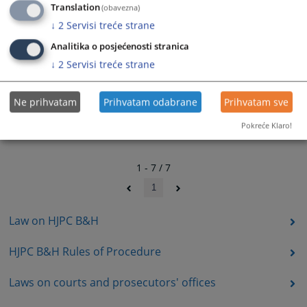
Translation
(obavezna)
↓
2
Servisi treće strane
Analitika o posjećenosti stranica
↓
2
Servisi treće strane
Ne prihvatam
Prihvatam odabrane
Prihvatam sve
Pokreće Klaro!
1 - 7 / 7
1
Law on HJPC B&H
HJPC B&H Rules of Procedure
Laws on courts and prosecutors' offices