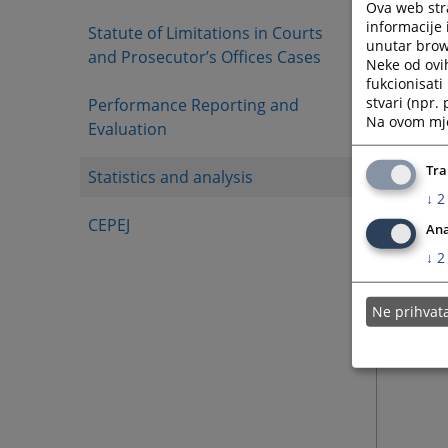
Ova web stra
informacije 
Statute of Limitations in Courts
unutar brows
and Prosecutor’s Offices Cases
Neke od ovi
fukcionisat
stvari (npr.
Performance Reporting and
Na ovom mjes
Evaluation
Tra
Statistics and analysis
↓
2
CEPEJ
Ana
↓
2
Ne prihva