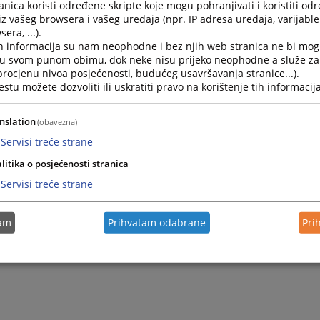
nica koristi određene skripte koje mogu pohranjivati i koristiti od
iz vašeg browsera i vašeg uređaja (npr. IP adresa uređaja, varijable 
era, ...).
h informacija su nam neophodne i bez njih web stranica ne bi mog
i u svom punom obimu, dok neke nisu prijeko neophodne a služe z
 procjenu nivoa posjećenosti, budućeg usavršavanja stranice...).
tu možete dozvoliti ili uskratiti pravo na korištenje tih informacija
nslation
(obavezna)
Servisi treće strane
Trenutno nema v
litika o posjećenosti stranica
Servisi treće strane
tam
Prihvatam odabrane
Pri