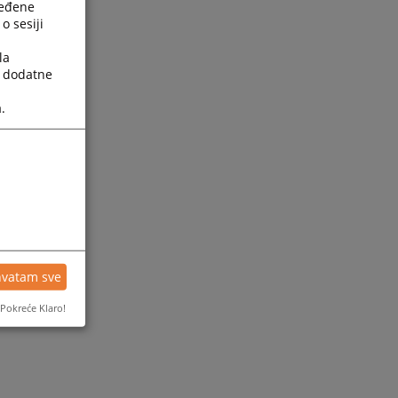
ređene
o sesiji
la
a dodatne
.
ijesti
hvatam sve
Pokreće Klaro!