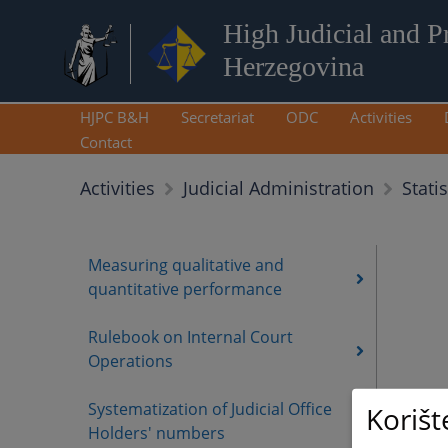
High Judicial and P
Herzegovina
HJPC B&H
Secretariat
ODC
Activities
Contact
Stati
Activities
Judicial Administration
Measuring qualitative and
quantitative performance
Rulebook on Internal Court
Operations
Systematization of Judicial Office
Korišt
Holders' numbers