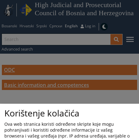
High Judicial and Prosecutorial
Council of Bosnia and Herzegovina
Bosanski
Hrvatski
Srpski
Српски
English
Log in
Advanced search
ODC
Basic information and competences
Korištenje kolačića
Ova web stranica koristi određene skripte koje mogu
pohranjivati i koristiti određene informacije iz vašeg
browsera i vašeg uređaja (npr. IP adresa uređaja, varijable o