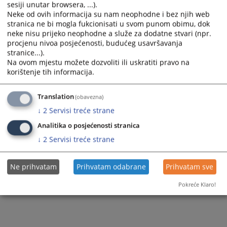
sesiji unutar browsera, ...).
Neke od ovih informacija su nam neophodne i bez njih web
stranica ne bi mogla fukcionisati u svom punom obimu, dok
neke nisu prijeko neophodne a služe za dodatne stvari (npr.
procjenu nivoa posjećenosti, budućeg usavršavanja
stranice...).
Na ovom mjestu možete dozvoliti ili uskratiti pravo na
korištenje tih informacija.
Translation
(obavezna)
↓
2
Servisi treće strane
Analitika o posjećenosti stranica
↓
2
Servisi treće strane
Ne prihvatam
Prihvatam odabrane
Prihvatam sve
Pokreće Klaro!