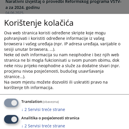
Narativni izvještaj o provedbi Reformskog programa VSTV-
the
the
a za 2024. godinu
calendar
calendar
04.06.2025.
and
and
Korištenje kolačića
select
select
Plan provedbe Reformskog programa VSTV-a BiH za
a
a
razdoblje 2024. – 2026. godine
Ova web stranica koristi određene skripte koje mogu
date.
date.
30.01.2025.
pohranjivati i koristiti određene informacije iz vašeg
Press
Press
browsera i vašeg uređaja (npr. IP adresa uređaja, varijable o
the
the
sesiji unutar browsera, ...).
Reformski program VSTV-a BiH za period 2024.- 2026.
question
question
Neke od ovih informacija su nam neophodne i bez njih web
godine
mark
mark
stranica ne bi mogla fukcionisati u svom punom obimu, dok
key
key
neke nisu prijeko neophodne a služe za dodatne stvari (npr.
Reformski program VSTV-a BiH za period 2021.- 2023.
procjenu nivoa posjećenosti, budućeg usavršavanja
to
to
stranice...).
godine
get
get
Na ovom mjestu možete dozvoliti ili uskratiti pravo na
the
the
korištenje tih informacija.
keyboard
keyboard
HJPC BiH - Strategic Plan for the period 2014 - 2018
25.09.2014.
shortcuts
shortcuts
Translation
(obavezna)
for
for
↓
2
Servisi treće strane
changing
changing
dates.
dates.
Analitika o posjećenosti stranica
↓
2
Servisi treće strane