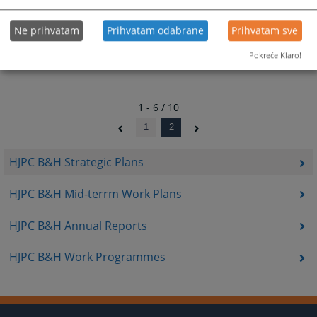
Ne prihvatam
Prihvatam odabrane
Prihvatam sve
Pokreće Klaro!
1 - 6 / 10
1
2
HJPC B&H Strategic Plans
HJPC B&H Mid-terrm Work Plans
HJPC B&H Annual Reports
HJPC B&H Work Programmes