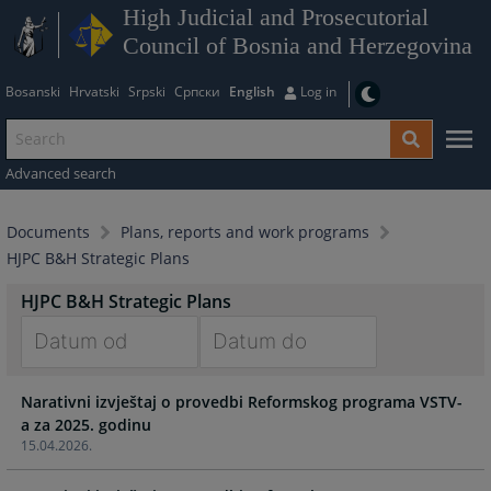
High Judicial and Prosecutorial
Council of Bosnia and Herzegovina
Bosanski
Hrvatski
Srpski
Српски
English
Log in
Advanced search
Documents
Plans, reports and work programs
HJPC B&H Strategic Plans
HJPC B&H Strategic Plans
Navigate
Navigate
Narativni izvještaj o provedbi Reformskog programa VSTV-
forward
forward
a za 2025. godinu
to
to
15.04.2026.
interact
interact
with
with