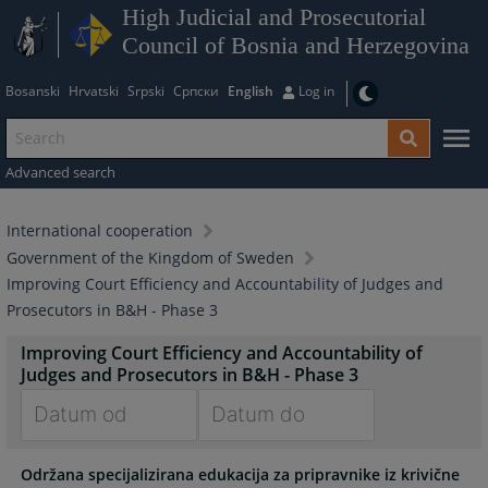
High Judicial and Prosecutorial
Council of Bosnia and Herzegovina
Bosanski
Hrvatski
Srpski
Српски
English
Log in
Advanced search
International cooperation
Government of the Kingdom of Sweden
Improving Court Efficiency and Accountability of Judges and
Prosecutors in B&H - Phase 3
Improving Court Efficiency and Accountability of
Judges and Prosecutors in B&H - Phase 3
Navigate
Navigate
Održana specijalizirana edukacija za pripravnike iz krivične
forward
forward