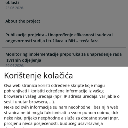
oblasti
to
to
23.06.2026.
interact
interact
with
with
About the project
the
the
calendar
calendar
and
and
Publikacije projekta - Unapređenje efikasnosti sudova i
select
select
odgovornosti sudija i tužilaca u BiH – treća faza
a
a
date.
date.
Monitoring implementacije preporuka za unapređenje rada
Press
Press
izvršnih odjeljenja
the
the
29.04.2026.
question
question
Korištenje kolačića
mark
mark
Učenje kroz praksu: Održana specijalizirana edukacija za
key
key
pripravnike iz krivične oblasti
Ova web stranica koristi određene skripte koje mogu
18.02.2026.
to
to
pohranjivati i koristiti određene informacije iz vašeg
browsera i vašeg uređaja (npr. IP adresa uređaja, varijable o
get
get
sesiji unutar browsera, ...).
the
the
Unaprjeđenje učinkovitosti ovršnih postupaka u sudovima
Neke od ovih informacija su nam neophodne i bez njih web
keyboard
keyboard
stranica ne bi mogla fukcionisati u svom punom obimu, dok
22.12.2025.
shortcuts
shortcuts
neke nisu prijeko neophodne a služe za dodatne stvari (npr.
for
for
procjenu nivoa posjećenosti, budućeg usavršavanja