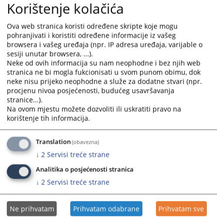
calendar
calendar
Korištenje kolačića
Vizual o online pristupu sudskim predmetima i E sud
and
and
mobilnoj aplikaciji.
select
select
Ova web stranica koristi određene skripte koje mogu
02.07.2021.
a
a
pohranjivati i koristiti određene informacije iz vašeg
browsera i vašeg uređaja (npr. IP adresa uređaja, varijable o
date.
date.
sesiji unutar browsera, ...).
Vizual za Modul o nevođenju krivičnog postupka
Press
Press
Neke od ovih informacija su nam neophodne i bez njih web
10.06.2021.
the
the
stranica ne bi mogla fukcionisati u svom punom obimu, dok
question
question
neke nisu prijeko neophodne a služe za dodatne stvari (npr.
Infografika "Modulu za procjenu okvirnih troškova sudskog
mark
mark
procjenu nivoa posjećenosti, budućeg usavršavanja
postupka"
key
key
stranice...).
08.02.2021.
to
to
Na ovom mjestu možete dozvoliti ili uskratiti pravo na
korištenje tih informacija.
get
get
Rights of injured parties in criminal proceedings in Bosnia
the
the
and Herzegovina
keyboard
keyboard
Translation
(obavezna)
30.09.2020.
shortcuts
shortcuts
↓
2
Servisi treće strane
for
for
Analitika o posjećenosti stranica
changing
changing
↓
2
Servisi treće strane
dates.
dates.
Ne prihvatam
Prihvatam odabrane
Prihvatam sve