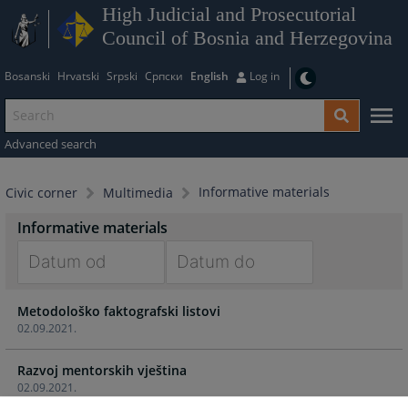
High Judicial and Prosecutorial
Council of Bosnia and Herzegovina
Bosanski
Hrvatski
Srpski
Српски
English
Log in
Advanced search
Informative materials
Civic corner
Multimedia
Informative materials
Navigate
Navigate
Metodološko faktografski listovi
forward
forward
02.09.2021.
to
to
interact
interact
Razvoj mentorskih vještina
with
with
02.09.2021.
the
the