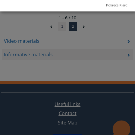
Pokreće Klaro!
1 - 6 / 10
1
2
Video materials
Informative materials
Useful links
Contact
Site Map