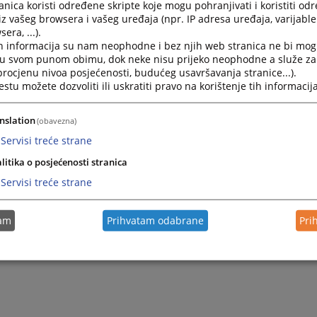
nica koristi određene skripte koje mogu pohranjivati i koristiti od
iz vašeg browsera i vašeg uređaja (npr. IP adresa uređaja, varijable 
era, ...).
2021.
Baza sudskih odluka
h informacija su nam neophodne i bez njih web stranica ne bi mog
i u svom punom obimu, dok neke nisu prijeko neophodne a služe z
 procjenu nivoa posjećenosti, budućeg usavršavanja stranice...).
tu možete dozvoliti ili uskratiti pravo na korištenje tih informacija
nslation
(obavezna)
Servisi treće strane
litika o posjećenosti stranica
Servisi treće strane
tam
Prihvatam odabrane
Pri