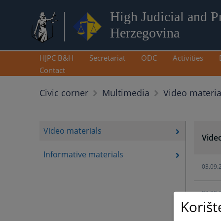
High Judicial and P
Herzegovina
HJPC B&H
Secretariat
ODC
Activities
Contact
Video materia
Civic corner
Multimedia
Video materials
Vide
Informative materials
03.09.
03.09.
Korišt
03.09.