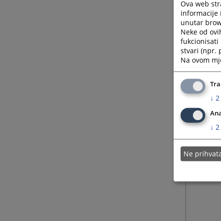
Ova web stra
informacije 
unutar brows
03.09.
Neke od ovi
fukcionisat
stvari (npr.
Na ovom mjes
Tra
↓
2
Ana
↓
2
Ne prihva