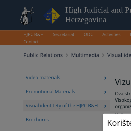
High Judicial and P
Herzegovina
HJPC B&H
Secretariat
ODC
Activities
Contact
Visual id
Public Relations
Multimedia
Video materials
Vizu
Promotional Materials
Ova str
Visokog
Visual identitety of the HJPC B&H
organiz
Knjiga
Brochures
Korišt
odredni
efikasa