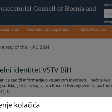
Bosa
rosecutorial Council of Bosnia and
Go
to
Adva
mai
Documents
International cooperation
Public Relations
con
entitety of the HJPC B&H
elni identitet VSTV BiH
anica sadrži informacije o vizuelnom identitetu i načinu kori
 sudskog i tužilačkog vijeća Bosne i Hercegovine za partner
acije.
 grafičkih standarda VSTV-a BiH, kao radni dokument s pos
enje kolačića
cama, osigurava mogućnost primjene vizuelnog identiteta n
n način.