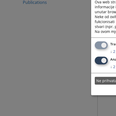
Ova web stra
Publications
U sluča
informacije 
grafičk
unutar brows
Neke od ovi
Visoko 
fukcionisat
Telefon
stvari (npr.
Elektr
Na ovom mjes
Kontakt
Tra
↓
2
Ana
↓
2
Ne prihva