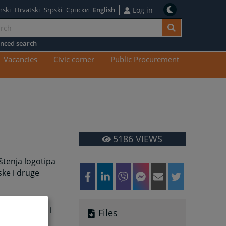
nski
Hrvatski
Srpski
Српски
English
Log in
nced search
n
Vacancies
Civic corner
Public Procurement
tent
5186
VIEWS
štenja logotipa
ske i druge
ebnim
a kvalitetan i
Files