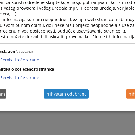
nica koristi određene skripte koje mogu pohranjivati i koristiti od
ju da su vam potrebne dodatne informacije za korištenje smj
iz vašeg browsera i vašeg uređaja (npr. IP adresa uređaja, varijable 
ih standarda, molimo da kontaktirate:
era, ...).
h informacija su nam neophodne i bez njih web stranica ne bi mog
sudsko i tužilačko vijeće Bosne i Hercegovine
i u svom punom obimu, dok neke nisu prijeko neophodne a služe z
: +387 (0)33 704 604
 procjenu nivoa posjećenosti, budućeg usavršavanja stranice...).
onska pošta:
vstvpress@pravosudje.ba
ili
vstvbih@pravosudj
tu možete dozvoliti ili uskratiti pravo na korištenje tih informacija
 osoba: Edisa Šikalo, službenik za informiranje
nslation
(obavezna)
Servisi treće strane
litika o posjećenosti stranica
Servisi treće strane
tam
Prihvatam odabrane
Pri