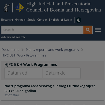
High Judicial and Prosecutorial
Council of Bosnia and Herzegovina
Bosanski
Hrvatski
Srpski
Српски
English
Log in
Advanced search
Documents
Plans, reports and work programs
HJPC B&H Work Programmes
HJPC B&H Work Programmes
Navigate
Navigate
Nacrt programa rada Visokog sudskog i tuzilačkog vijeća
forward
forward
BiH za 2027. godinu
to
to
22.07.2026.
interact
interact
with
with