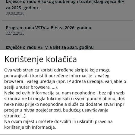
Izvješće o radu Visokog sudbenog i tužiteljskog vijeća BiH
the
the
za 2025. godinu.
calendar
calendar
09.03.2026.
and
and
select
select
Program rada VSTV-a BiH za 2026. godinu
a
a
22.12.2025.
date.
date.
Press
Press
Izvješće o radu VSTV-a BiH za 2024. godinu
the
the
26.02.2025.
question
question
Korištenje kolačića
mark
mark
Program rada VSTV-a za 2025. godinu
key
key
Ova web stranica koristi određene skripte koje mogu
18.12.2024.
to
to
pohranjivati i koristiti određene informacije iz vašeg
browsera i vašeg uređaja (npr. IP adresa uređaja, varijable o
get
get
Izvješće o realizaciji Programa rada VSTV-a za 2023. godinu.
sesiji unutar browsera, ...).
the
the
Neke od ovih informacija su nam neophodne i bez njih web
04.03.2024.
keyboard
keyboard
stranica ne bi mogla fukcionisati u svom punom obimu, dok
shortcuts
shortcuts
neke nisu prijeko neophodne a služe za dodatne stvari (npr.
Program rada VSTV-a za 2024. godinu
for
for
procjenu nivoa posjećenosti, budućeg usavršavanja
25.12.2023.
changing
changing
stranice...).
Na ovom mjestu možete dozvoliti ili uskratiti pravo na
dates.
dates.
Program rada VSTV-a za 2023. godinu
korištenje tih informacija.
26.12.2022.