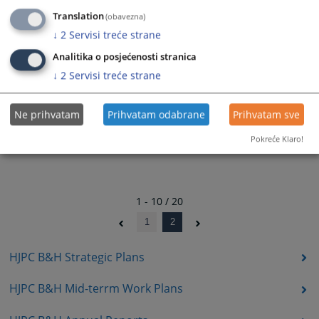
Translation
(obavezna)
Program rada VSTV-a za 2022. godinu
↓
2
Servisi treće strane
21.01.2022.
Analitika o posjećenosti stranica
Izvještaj o realizaciji Programa rada VSTV-a za 2022 godinu
↓
2
Servisi treće strane
20.01.2022.
Ne prihvatam
Prihvatam odabrane
Prihvatam sve
Pokreće Klaro!
1 - 10 / 20
1
2
HJPC B&H Strategic Plans
HJPC B&H Mid-terrm Work Plans