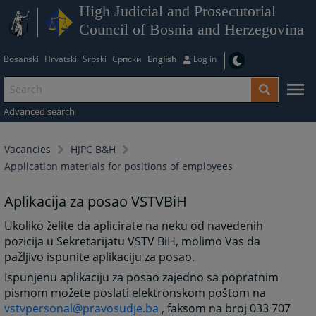
High Judicial and Prosecutorial
Council of Bosnia and Herzegovina
Bosanski
Hrvatski
Srpski
Српски
English
Log in
Advanced search
Vacancies
HJPC B&H
Application materials for positions of employees
Aplikacija za posao VSTVBiH
Ukoliko želite da aplicirate na neku od navedenih
pozicija u Sekretarijatu VSTV BiH, molimo Vas da
pažljivo ispunite aplikaciju za posao.
Ispunjenu aplikaciju za posao zajedno sa popratnim
pismom možete poslati elektronskom poštom na
vstvpersonal@pravosudje.ba
, faksom na broj 033 707