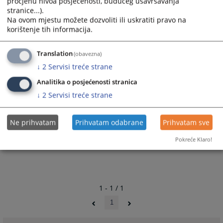
16941
VIEWS
procjenu nivoa posjećenosti, budućeg usavršavanja
stranice...).
Na ovom mjestu možete dozvoliti ili uskratiti pravo na
korištenje tih informacija.
Translation
(obavezna)
Files
↓
2
Servisi treće strane
Analitika o posjećenosti stranica
VSTV Aplikacija za posao
↓
2
Servisi treće strane
VSTV Aplikacija za posao - ćirilica
Ne prihvatam
Prihvatam odabrane
Prihvatam sve
Pokreće Klaro!
1 - 1 / 1
1