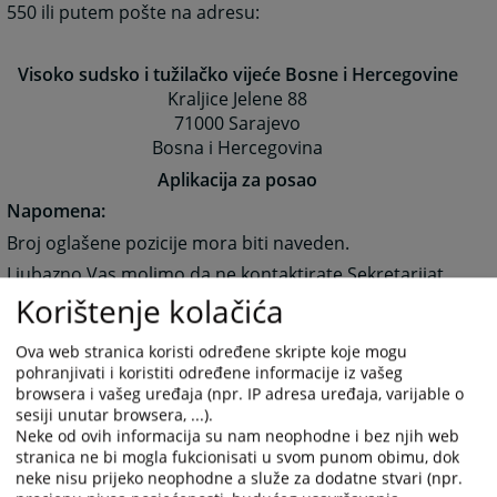
550 ili putem pošte na adresu:
Visoko sudsko i tužilačko vijeće Bosne i Hercegovine
Kraljice Jelene 88
71000 Sarajevo
Bosna i Hercegovina
Aplikacija za posao
Napomena:
Broj oglašene pozicije mora biti naveden.
Ljubazno Vas molimo da ne kontaktirate Sekretarijat
VSTV BiH telefonskim putem. Samo kandidati koji su
Korištenje kolačića
ušli u uži izbor bit će kontaktirani.
Ova web stranica koristi određene skripte koje mogu
Slanjem Vaše aplikacije potvrđujete da su sve
pohranjivati i koristiti određene informacije iz vašeg
informacije koje ste naveli istinite. Ukoliko stupite u
browsera i vašeg uređaja (npr. IP adresa uređaja, varijable o
radni odnos, a naknadno se utvrdi da ste dostavili
sesiji unutar browsera, ...).
informacije koje nisu istinite, VSTV BiH zadržava pravo
Neke od ovih informacija su nam neophodne i bez njih web
prekida radnog odnosa.
stranica ne bi mogla fukcionisati u svom punom obimu, dok
neke nisu prijeko neophodne a služe za dodatne stvari (npr.