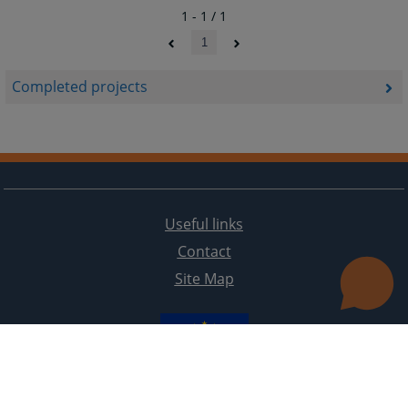
1 - 1 / 1
1
Completed projects
Useful links
Contact
Site Map
The redesign of the website was funded by the European Union. It is solely responsible for its content
the High Judicial and Prosecutorial Council of BiH also does not necessarily reflect the views of the
European Union.