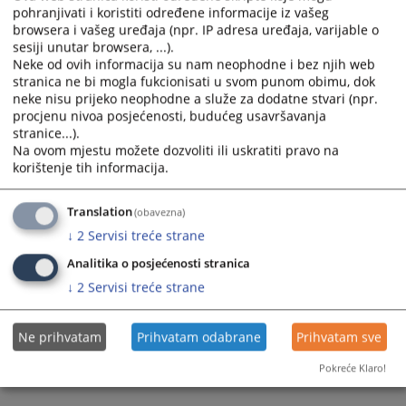
the
the
pohranjivati i koristiti određene informacije iz vašeg
calendar
calendar
browsera i vašeg uređaja (npr. IP adresa uređaja, varijable o
and
and
sesiji unutar browsera, ...).
Neke od ovih informacija su nam neophodne i bez njih web
select
select
stranica ne bi mogla fukcionisati u svom punom obimu, dok
a
a
neke nisu prijeko neophodne a služe za dodatne stvari (npr.
date.
date.
procjenu nivoa posjećenosti, budućeg usavršavanja
Press
Press
stranice...).
the
the
Na ovom mjestu možete dozvoliti ili uskratiti pravo na
question
question
korištenje tih informacija.
mark
mark
key
key
Translation
(obavezna)
to
to
↓
2
Servisi treće strane
get
get
Analitika o posjećenosti stranica
the
the
keyboard
keyboard
↓
2
Servisi treće strane
shortcuts
shortcuts
for
for
Ne prihvatam
Prihvatam odabrane
Prihvatam sve
changing
changing
dates.
dates.
Pokreće Klaro!