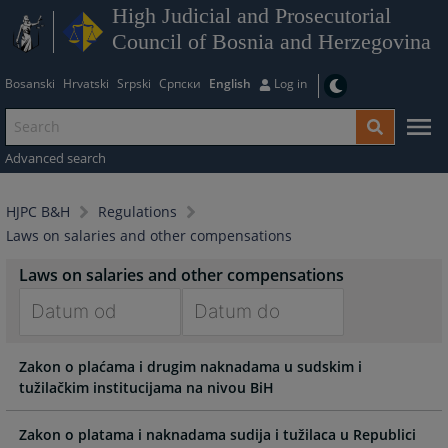
High Judicial and Prosecutorial
Council of Bosnia and Herzegovina
Bosanski
Hrvatski
Srpski
Српски
English
Log in
Advanced search
HJPC B&H
Regulations
Laws on salaries and other compensations
Laws on salaries and other compensations
Navigate
Navigate
Zakon o plaćama i drugim naknadama u sudskim i
forward
forward
tužilačkim institucijama na nivou BiH
to
to
interact
interact
with
with
Zakon o platama i naknadama sudija i tužilaca u Republici