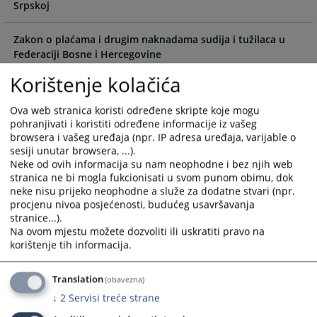
the
the
Srpskoj
calendar
calendar
and
and
Zakon o plaćama i drugim naknadama sudija i tužilaca u
select
select
Federaciji Bosne i Hercegovine
a
a
Korištenje kolačića
date.
date.
Zakon o plaćama i drugim naknadama sudija i tužilaca u
Press
Press
Brčko Distriktu BiH
Ova web stranica koristi određene skripte koje mogu
the
the
pohranjivati i koristiti određene informacije iz vašeg
question
question
Zakon o plaćama uposlenika u institucijama pravosuđa
browsera i vašeg uređaja (npr. IP adresa uređaja, varijable o
mark
mark
sesiji unutar browsera, ...).
Republike Srpske
key
key
Neke od ovih informacija su nam neophodne i bez njih web
to
to
stranica ne bi mogla fukcionisati u svom punom obimu, dok
Zakon o plaćama zaposlenih u institucijama pravosuđa
neke nisu prijeko neophodne a služe za dodatne stvari (npr.
get
get
Brčko distrikta Bosne i Hercegovine
procjenu nivoa posjećenosti, budućeg usavršavanja
the
the
stranice...).
keyboard
keyboard
Na ovom mjestu možete dozvoliti ili uskratiti pravo na
shortcuts
shortcuts
korištenje tih informacija.
for
for
changing
changing
Translation
(obavezna)
dates.
dates.
↓
2
Servisi treće strane