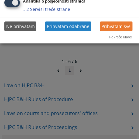
Analitika o posjećenosti stranica
↓
2
Servisi treće strane
Ne prihvatam
Prihvatam odabrane
Prihvatam sve
Pokreće Klaro!
1 - 6 / 6
1
Law on HJPC B&H
HJPC B&H Rules of Procedure
Laws on courts and prosecutors' offices
HJPC B&H Rules of Proceedings