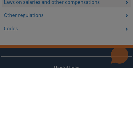
Laws on salaries and other compensations
Other regulations
Codes
Useful links
Contact
Site Map
The redesign of the website was funded by the European Union. It is solely responsible for its content
the High Judicial and Prosecutorial Council of BiH also does not necessarily reflect the views of the
European Union.