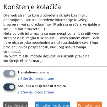
calendar
calendar
Korištenje kolačića
and
and
Struktura kriminala u 2022. godini.
select
select
Ova web stranica koristi određene skripte koje mogu
a
a
pohranjivati i koristiti određene informacije iz vašeg
Struktura kriminala u 2021. godini.
date.
date.
browsera i vašeg uređaja (npr. IP adresa uređaja, varijable o
Press
Press
sesiji unutar browsera, ...).
Struktura kriminala u 2020. godini
the
the
Neke od ovih informacija su nam neophodne i bez njih web
question
question
stranica ne bi mogla fukcionisati u svom punom obimu, dok
neke nisu prijeko neophodne a služe za dodatne stvari (npr.
Struktura kriminala u 2019 godini
mark
mark
procjenu nivoa posjećenosti, budućeg usavršavanja
key
key
stranice...).
to
to
Struktura kriminala u 2018 godini
Na ovom mjestu možete dozvoliti ili uskratiti pravo na
get
get
korištenje tih informacija.
the
the
Struktura u kriminala 2017. godini
keyboard
keyboard
Translation
(obavezna)
shortcuts
shortcuts
Struktura kriminala u 2016. godini
↓
2
Servisi treće strane
for
for
changing
changing
Analitika o posjećenosti stranica
dates.
dates.
↓
2
Servisi treće strane
Ne prihvatam
Prihvatam odabrane
Prihvatam sve