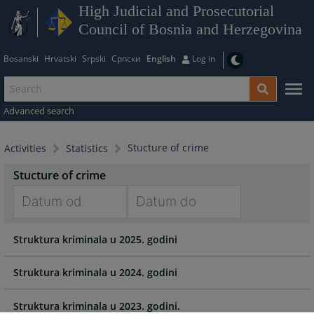
High Judicial and Prosecutorial
Council of Bosnia and Herzegovina
Bosanski
Hrvatski
Srpski
Српски
English
Log in
Advanced search
Stucture of crime
Activities
Statistics
Stucture of crime
Navigate
Navigate
Struktura kriminala u 2025. godini
forward
forward
to
to
interact
interact
Struktura kriminala u 2024. godini
with
with
the
the
Struktura kriminala u 2023. godini.