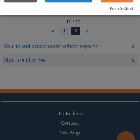
Pokreće Klaro!
1 - 10 / 20
1
2
Courts and prosecutors' offices reports
Stucture of crime
Useful links
Contact
Site Map