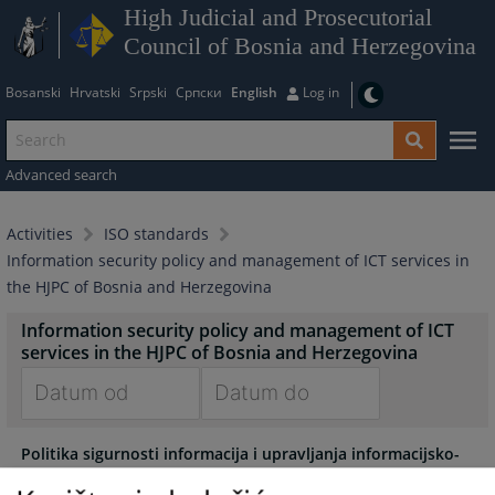
High Judicial and Prosecutorial
Council of Bosnia and Herzegovina
Bosanski
Hrvatski
Srpski
Српски
English
Log in
Advanced search
Activities
ISO standards
Information security policy and management of ICT services in
the HJPC of Bosnia and Herzegovina
Information security policy and management of ICT
services in the HJPC of Bosnia and Herzegovina
Navigate
Navigate
Politika sigurnosti informacija i upravljanja informacijsko-
forward
forward
komunikacijskim servisima Visokog sudbenog i tužiteljskog
to
to