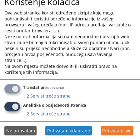
Korištenje kolačića
vijeća Bosne i Hercegovine
interact
interact
09.11.2023.
with
with
Ova web stranica koristi određene skripte koje mogu
the
the
pohranjivati i koristiti određene informacije iz vašeg
calendar
calendar
browsera i vašeg uređaja (npr. IP adresa uređaja, varijable o
and
and
sesiji unutar browsera, ...).
select
select
Neke od ovih informacija su nam neophodne i bez njih web
stranica ne bi mogla fukcionisati u svom punom obimu, dok
a
a
neke nisu prijeko neophodne a služe za dodatne stvari (npr.
date.
date.
procjenu nivoa posjećenosti, budućeg usavršavanja
Press
Press
stranice...).
the
the
Na ovom mjestu možete dozvoliti ili uskratiti pravo na
question
question
korištenje tih informacija.
mark
mark
key
key
Translation
(obavezna)
to
to
↓
2
Servisi treće strane
get
get
the
the
Analitika o posjećenosti stranica
keyboard
keyboard
↓
2
Servisi treće strane
shortcuts
shortcuts
for
for
Ne prihvatam
Prihvatam odabrane
Prihvatam sve
changing
changing
dates.
dates.