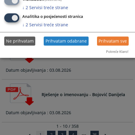
↓
2
Servisi treće strane
Rješenje o imenovanju - Veladžić Armin
Analitika o posjećenosti stranica
↓
2
Servisi treće strane
Datum objavljivanja : 03.08.2026
Ne prihvatam
Prihvatam odabrane
Prihvatam sve
Rješenje o imenovanju - Kopilaš Ivanka
Pokreće Klaro!
Datum objavljivanja : 03.08.2026
Rješenje o imenovanju - Bojović Danijela
Datum objavljivanja : 03.08.2026
1 - 10 / 358
1
2
3
4
36