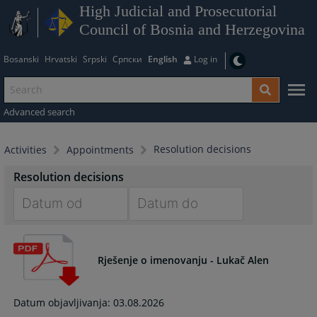
High Judicial and Prosecutorial
Council of Bosnia and Herzegovina
Bosanski
Hrvatski
Srpski
Српски
English
Log in
Advanced search
Resolution decisions
Activities
Appointments
Resolution decisions
Navigate
Navigate
forward
forward
to
to
Rješenje o imenovanju - Lukač Alen
interact
interact
with
with
Datum objavljivanja: 03.08.2026
the
the