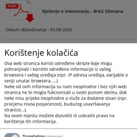
Rješenje o imenovanju - Brkić Dženana
Datum objavljivanja : 03.08.2026
Korištenje kolačića
Rješenje o imenovanju - Ćejić Karalić
Biljana
Ova web stranica koristi određene skripte koje mogu
pohranjivati i koristiti određene informacije iz vašeg
Datum objavljivanja : 03.08.2026
browsera i vašeg uređaja (npr. IP adresa uređaja, varijable o
sesiji unutar browsera, ...).
31.07.2026.
Neke od ovih informacija su nam neophodne i bez njih web
stranica ne bi mogla fukcionisati u svom punom obimu, dok
neke nisu prijeko neophodne a služe za dodatne stvari (npr.
Rješenje o imenovanju - Toljaga Gorana
procjenu nivoa posjećenosti, budućeg usavršavanja
stranice...).
Na ovom mjestu možete dozvoliti ili uskratiti pravo na
korištenje tih informacija.
Datum objavljivanja : 03.08.2026
Translation
(obavezna)