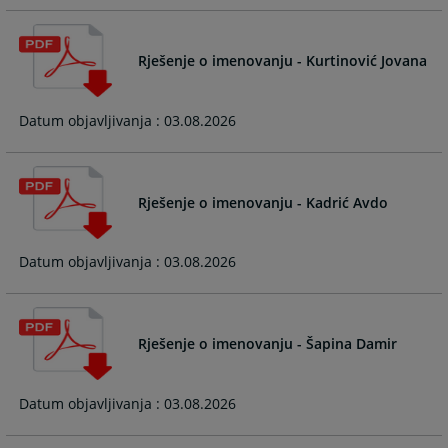
calendar
calendar
and
and
select
select
Rješenje o imenovanju - Kurtinović Jovana
a
a
date.
date.
Press
Press
Datum objavljivanja : 03.08.2026
the
the
question
question
mark
mark
Rješenje o imenovanju - Kadrić Avdo
key
key
to
to
get
get
Datum objavljivanja : 03.08.2026
the
the
keyboard
keyboard
shortcuts
shortcuts
for
for
Rješenje o imenovanju - Šapina Damir
changing
changing
dates.
dates.
Datum objavljivanja : 03.08.2026