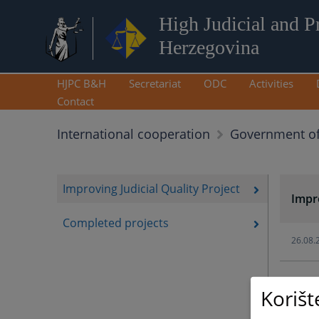
High Judicial and P
Herzegovina
HJPC B&H
Secretariat
ODC
Activities
Contact
International cooperation
Government of
Improving Judicial Quality Project
Impro
Completed projects
26.08.
Korišt