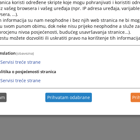
nica koristi određene skripte koje mogu pohranjivati i koristiti od
iz vašeg browsera i vašeg uređaja (npr. IP adresa uređaja, varijable 
era, ...).
h informacija su nam neophodne i bez njih web stranica ne bi mog
i u svom punom obimu, dok neke nisu prijeko neophodne a služe z
 procjenu nivoa posjećenosti, budućeg usavršavanja stranice...).
tu možete dozvoliti ili uskratiti pravo na korištenje tih informacija
nslation
(obavezna)
Servisi treće strane
litika o posjećenosti stranica
Servisi treće strane
tam
Prihvatam odabrane
Pri