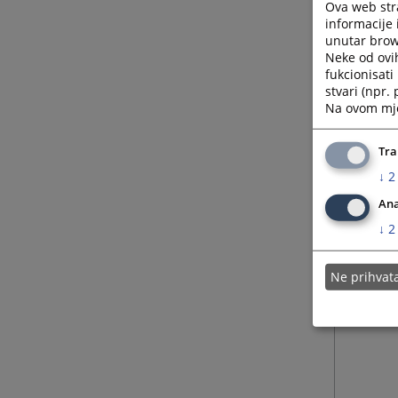
Ova web stra
informacije 
unutar brows
Neke od ovi
fukcionisat
stvari (npr.
Na ovom mjes
Tra
↓
2
Ana
↓
2
Ne prihva