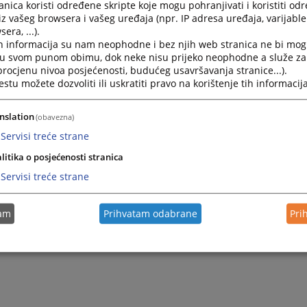
nica koristi određene skripte koje mogu pohranjivati i koristiti od
interesima
iz vašeg browsera i vašeg uređaja (npr. IP adresa uređaja, varijable 
era, ...).
h informacija su nam neophodne i bez njih web stranica ne bi mog
2024.
Odluka o imenovanju službenika za informisanje
i u svom punom obimu, dok neke nisu prijeko neophodne a služe z
 procjenu nivoa posjećenosti, budućeg usavršavanja stranice...).
tu možete dozvoliti ili uskratiti pravo na korištenje tih informacija
2023.
Mišljenje VSTV-a BiH na Nacrt zakona
nslation
(obavezna)
2021.
Pravilnik o internom prijavljivanju korupcije i zaštiti lica
Servisi treće strane
litika o posjećenosti stranica
Servisi treće strane
tam
Prihvatam odabrane
Pri