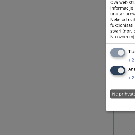
Ova web stra
informacije 
unutar brows
Neke od ovi
05.01.
fukcionisat
stvari (npr.
Na ovom mjes
23.06.
Tra
22.07.
↓
2
Ana
↓
2
Ne prihva