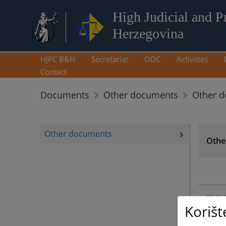
High Judicial and P
Herzegovina
HJPC B&H
Secretariat
ODC
Activities
Contact
Other 
Documents
Other documents
Other documents
Othe
07.03.
Korišt
20.03.