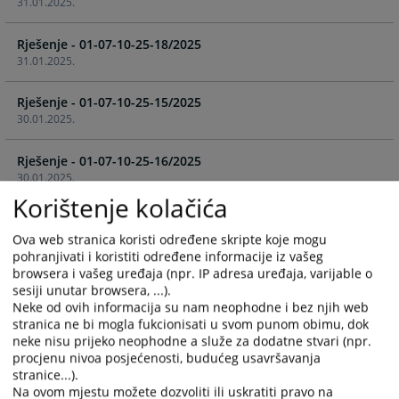
31.01.2025.
the
the
calendar
calendar
Rješenje - 01-07-10-25-18/2025
and
and
31.01.2025.
select
select
a
a
Rješenje - 01-07-10-25-15/2025
date.
date.
30.01.2025.
Press
Press
the
the
Rješenje - 01-07-10-25-16/2025
question
question
30.01.2025.
mark
mark
Korištenje kolačića
key
key
Rješenje - 01-07-10-25-12/2025
to
to
27.01.2025.
Ova web stranica koristi određene skripte koje mogu
get
get
pohranjivati i koristiti određene informacije iz vašeg
the
the
browsera i vašeg uređaja (npr. IP adresa uređaja, varijable o
Rješenje - 01-07-10-25-5/2025
keyboard
keyboard
sesiji unutar browsera, ...).
15.01.2025.
shortcuts
shortcuts
Neke od ovih informacija su nam neophodne i bez njih web
for
for
stranica ne bi mogla fukcionisati u svom punom obimu, dok
Rješenje - 01-07-10-25-2/2025
changing
changing
neke nisu prijeko neophodne a služe za dodatne stvari (npr.
07.01.2025.
procjenu nivoa posjećenosti, budućeg usavršavanja
dates.
dates.
stranice...).
Na ovom mjestu možete dozvoliti ili uskratiti pravo na
Rješenje - 01-07-10-51-296/2024