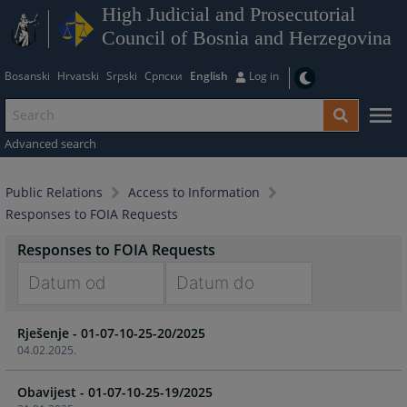
High Judicial and Prosecutorial
Council of Bosnia and Herzegovina
Bosanski
Hrvatski
Srpski
Српски
English
Log in
Advanced search
Public Relations
Access to Information
Responses to FOIA Requests
Responses to FOIA Requests
Navigate
Navigate
Rješenje - 01-07-10-25-20/2025
forward
forward
04.02.2025.
to
to
interact
interact
Obavijest - 01-07-10-25-19/2025
with
with