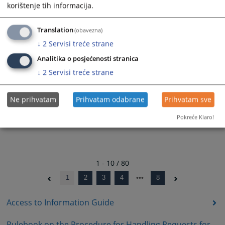
korištenje tih informacija.
30.12.2024.
Rješenje - 01-07-10-51-295/2024
Translation
(obavezna)
27.12.2024.
↓
2
Servisi treće strane
Analitika o posjećenosti stranica
↓
2
Servisi treće strane
Ne prihvatam
Prihvatam odabrane
Prihvatam sve
Pokreće Klaro!
1 - 10 / 80
1
2
3
4
8
Access to Information Guide
Rulebook on the Procedure for Handling Requests for