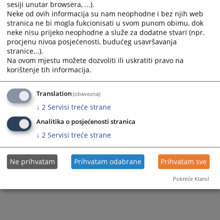
calendar
calendar
sesiji unutar browsera, ...).
and
and
Neke od ovih informacija su nam neophodne i bez njih web
stranica ne bi mogla fukcionisati u svom punom obimu, dok
select
select
neke nisu prijeko neophodne a služe za dodatne stvari (npr.
a
a
procjenu nivoa posjećenosti, budućeg usavršavanja
date.
date.
stranice...).
Press
Press
Na ovom mjestu možete dozvoliti ili uskratiti pravo na
the
the
korištenje tih informacija.
Trenutno nema vijesti
question
question
mark
mark
Translation
(obavezna)
key
key
↓
2
Servisi treće strane
to
to
get
get
Analitika o posjećenosti stranica
the
the
↓
2
Servisi treće strane
keyboard
keyboard
shortcuts
shortcuts
Ne prihvatam
Prihvatam odabrane
Prihvatam sve
for
for
changing
changing
Pokreće Klaro!
dates.
dates.