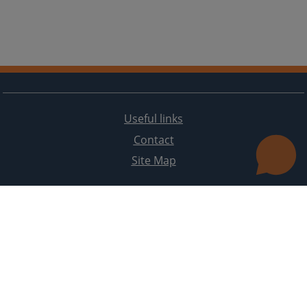
Useful links
Contact
Site Map
The redesign of the website was funded by the European Union. It is solely responsible for its content
the High Judicial and Prosecutorial Council of BiH also does not necessarily reflect the views of the
European Union.