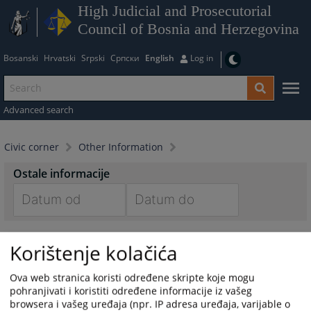
High Judicial and Prosecutorial
Council of Bosnia and Herzegovina
Bosanski
Hrvatski
Srpski
Српски
English
Log in
Advanced search
Civic corner
Other Information
Ostale informacije
Navigate
Navigate
forward
forward
Korištenje kolačića
to
to
interact
interact
Ova web stranica koristi određene skripte koje mogu
with
with
pohranjivati i koristiti određene informacije iz vašeg
the
the
browsera i vašeg uređaja (npr. IP adresa uređaja, varijable o