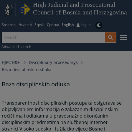
High Judicial and Prosecutorial
Council of Bosnia and Herzegovina
Bosanski
Hrvatski
Srpski
Српски
English
Log in
Advanced search
HJPC B&H
Disciplinary proceedings
Baza disciplinskih odluka
Baza disciplinskih odluka
Transparentnost disciplinskih postupaka osigurava se
objavljivanjem informacija o zakazanim disciplinskim
ročištima i odlukama u pravosnažno okončanim
disciplinskim predmetima na službenoj internet
stranici Visoko sudsko i tužilačko vijeće Bosne i