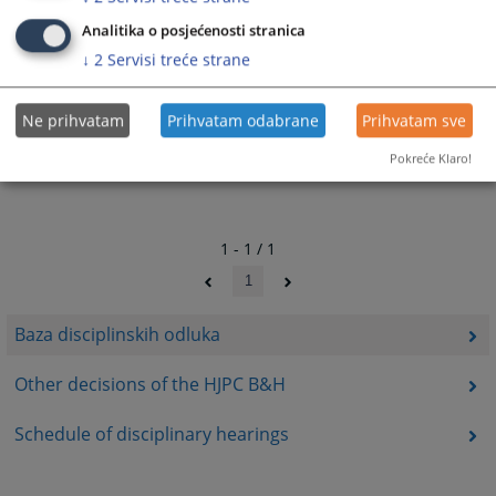
Analitika o posjećenosti stranica
↓
2
Servisi treće strane
Ne prihvatam
Prihvatam odabrane
Prihvatam sve
Pokreće Klaro!
1 - 1 / 1
1
Baza disciplinskih odluka
Other decisions of the HJPC B&H
Schedule of disciplinary hearings