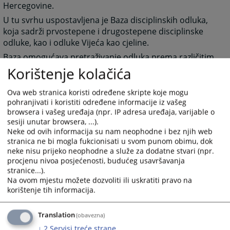
Hercegovine.
U tu svrhu uspostavljena je Baza disciplinskih odluka,
koja sadrži prvostepene i drugostepene disciplinske
odluke, kao i odluke Vijeća kao cjeline.
Baza omogućava pretraživanje odluka prema različitim
kriterijima te doprinosi ujednačavanju disciplinske
Korištenje kolačića
prakse, jačanju pravne sigurnosti i povjerenja javnosti
u odgovornost i integritet pravosuđa.
Ova web stranica koristi određene skripte koje mogu
pohranjivati i koristiti određene informacije iz vašeg
Za pristup Bazi disciplinskih odluka kliknite na sljedeći
browsera i vašeg uređaja (npr. IP adresa uređaja, varijable o
link:
https://disciplinskeodluke.pravosudje.ba/
sesiji unutar browsera, ...).
Neke od ovih informacija su nam neophodne i bez njih web
797
VIEWS
stranica ne bi mogla fukcionisati u svom punom obimu, dok
neke nisu prijeko neophodne a služe za dodatne stvari (npr.
procjenu nivoa posjećenosti, budućeg usavršavanja
stranice...).
Na ovom mjestu možete dozvoliti ili uskratiti pravo na
korištenje tih informacija.
Links
Translation
(obavezna)
Baza disciplinskih odluka
↓
2
Servisi treće strane