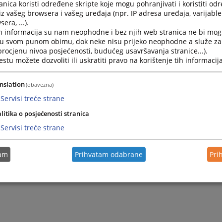
nica koristi određene skripte koje mogu pohranjivati i koristiti od
iz vašeg browsera i vašeg uređaja (npr. IP adresa uređaja, varijable 
era, ...).
Konsolidacija i dalji razvoj pravosudnog komunikacijskog 
h informacija su nam neophodne i bez njih web stranica ne bi mog
i u svom punom obimu, dok neke nisu prijeko neophodne a služe z
 procjenu nivoa posjećenosti, budućeg usavršavanja stranice...).
Podrška pravosuđu Bosne i Hercegovine – IPA 2009
tu možete dozvoliti ili uskratiti pravo na korištenje tih informacija
Nabavka IKT opreme za pravosudne institucije u BiH - IP
nslation
(obavezna)
Servisi treće strane
litika o posjećenosti stranica
Servisi treće strane
tam
Prihvatam odabrane
Pri