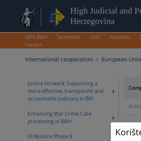
High Judicial and P
Herzegovina
HJPC B&H
Secretariat
ODC
Activities
Contact
International cooperation
European Uni
Justice Forward: Supporting a
Comp
more effective, transparent and
accountable judiciary in BiH
20.04.
Enhancing War Crime Case
processing in B&H
Korišt
EU4Justice Phase II