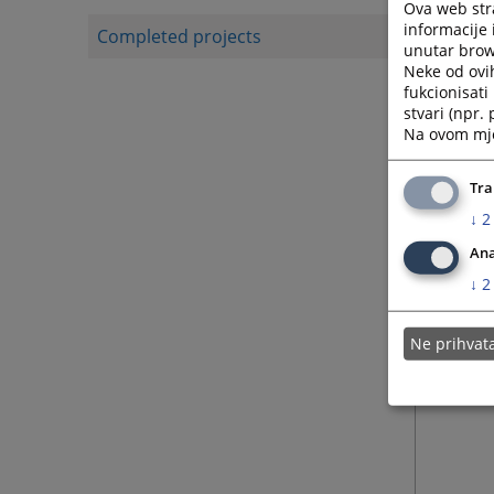
Ova web stra
informacije 
Completed projects
unutar brows
Neke od ovi
fukcionisat
stvari (npr.
Na ovom mjes
Tra
↓
2
Ana
↓
2
Ne prihva