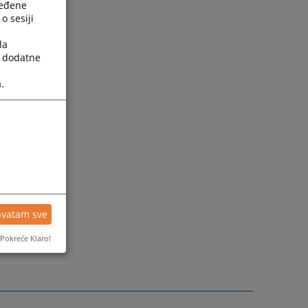
ređene
o sesiji
la
a dodatne
.
hvatam sve
Pokreće Klaro!