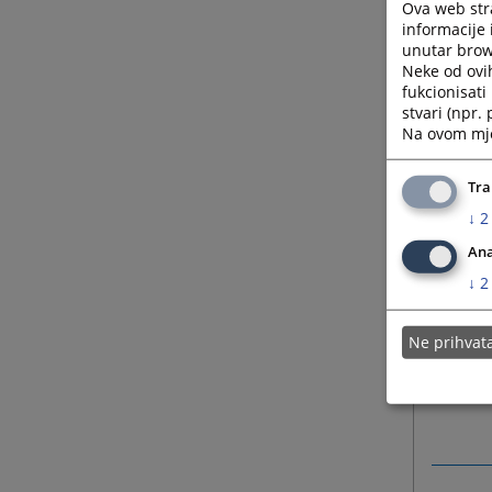
marjan
Ova web stra
informacije 
unutar brows
Edisa 
Neke od ovi
fukcionisat
+387 (0
stvari (npr.
vstvpr
Na ovom mjes
edisa.
Tra
↓
2
Ana
↓
2
Ne prihva