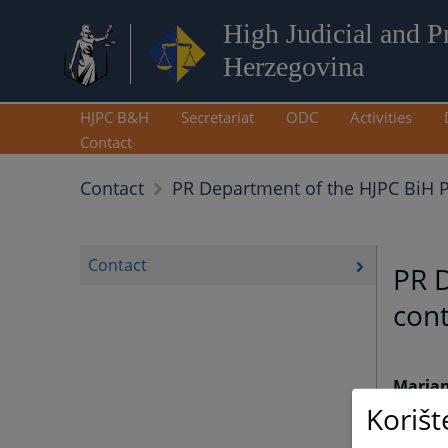
High Judicial and P
Herzegovina
HJPC B&H
Secretariat
ODC
Activities
Contact
Contact
PR Department of the HJPC BiH P
Contact
PR D
cont
Marjan
+387 (0
Korišt
+387 (0