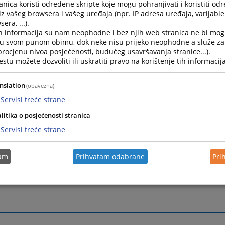
a.popovic@pravosudje.ba
nica koristi određene skripte koje mogu pohranjivati i koristiti od
iz vašeg browsera i vašeg uređaja (npr. IP adresa uređaja, varijable 
era, ...).
Šikalo
,
Public Relations and Protocol Officer
h informacija su nam neophodne i bez njih web stranica ne bi mog
i u svom punom obimu, dok neke nisu prijeko neophodne a služe z
)33 704 604
 procjenu nivoa posjećenosti, budućeg usavršavanja stranice...).
ess@pravosudje.ba
tu možete dozvoliti ili uskratiti pravo na korištenje tih informacija
sikalo@pravosudje.ba
nslation
(obavezna)
Servisi treće strane
litika o posjećenosti stranica
Servisi treće strane
tam
Prihvatam odabrane
Pri