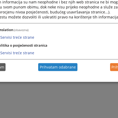
h informacija su nam neophodne i bez njih web stranica ne bi mog
i u svom punom obimu, dok neke nisu prijeko neophodne a služe z
 procjenu nivoa posjećenosti, budućeg usavršavanja stranice...).
tu možete dozvoliti ili uskratiti pravo na korištenje tih informacija
nslation
(obavezna)
Servisi treće strane
litika o posjećenosti stranica
Servisi treće strane
tam
Prihvatam odabrane
Pri