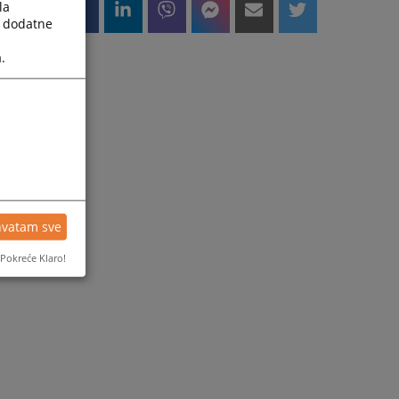
la
a dodatne
.
hvatam sve
Pokreće Klaro!