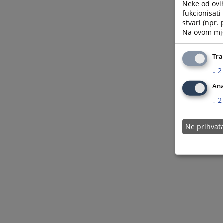
Neke od ovi
fukcionisat
stvari (npr.
Na ovom mjes
Tra
↓
2
Ana
↓
2
Ne prihva