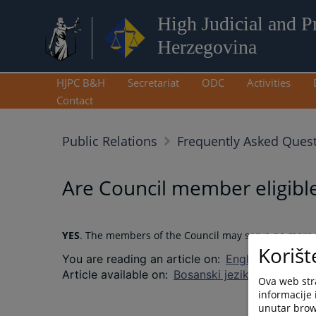
High Judicial and P
Herzegovina
HJPC B&H
Secretariat
ODC
Activities
Contact
Public Relations
Frequently Asked Quest
Are Council member eligible 
YES
. The members of the Council may serve no more t
Korišt
You are reading an article on
:
English language
Article available on
:
Bosanski jezik
Hrvatski je
Ova web stra
informacije 
unutar brows