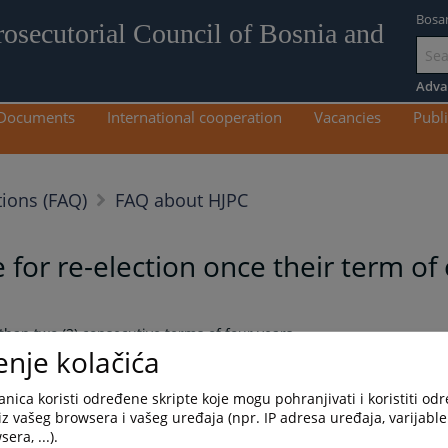
Bosa
rosecutorial Council of Bosnia and
Go
to
Adva
mai
Documents
International cooperation
Vacancies
Publi
con
ions (FAQ)
FAQ about HJPC
for re-election once their term of 
han two (2) consecutive terms of four years.
enje kolačića
zik
Srpski jezik
Српски језик
nica koristi određene skripte koje mogu pohranjivati i koristiti od
iz vašeg browsera i vašeg uređaja (npr. IP adresa uređaja, varijable 
era, ...).