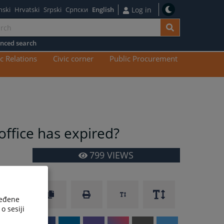
nski
Hrvatski
Srpski
Српски
English
Log in
nced search
n
c Relations
Civic corner
Public Procurement
tent
office has expired?
799
VIEWS
ređene
o sesiji