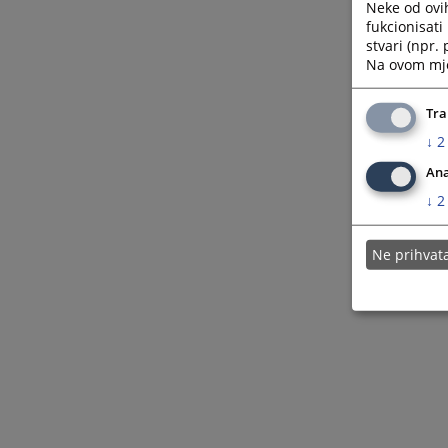
Neke od ovi
fukcionisat
stvari (npr.
Na ovom mjes
Tra
↓
2
Ana
↓
2
Ne prihva