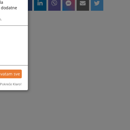
la
a dodatne
.
hvatam sve
Pokreće Klaro!