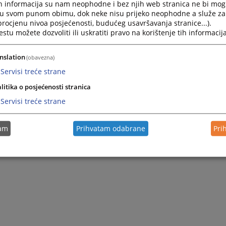
h informacija su nam neophodne i bez njih web stranica ne bi mog
i u svom punom obimu, dok neke nisu prijeko neophodne a služe z
 procjenu nivoa posjećenosti, budućeg usavršavanja stranice...).
tu možete dozvoliti ili uskratiti pravo na korištenje tih informacija
nslation
(obavezna)
Servisi treće strane
litika o posjećenosti stranica
Servisi treće strane
tam
Prihvatam odabrane
Pri