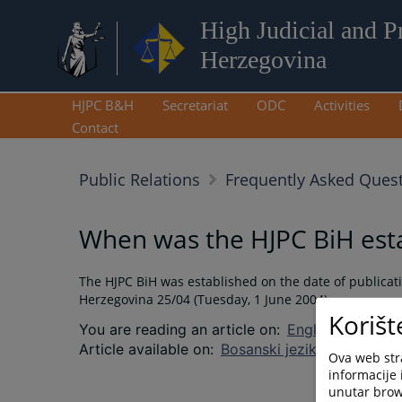
High Judicial and P
Herzegovina
HJPC B&H
Secretariat
ODC
Activities
Contact
Public Relations
Frequently Asked Quest
When was the HJPC BiH est
The HJPC BiH was established on the date of publicati
Herzegovina 25/04 (Tuesday, 1 June 2004).
Korišt
You are reading an article on
:
English language
Article available on
:
Bosanski jezik
Hrvatski je
Ova web stra
informacije 
unutar brows