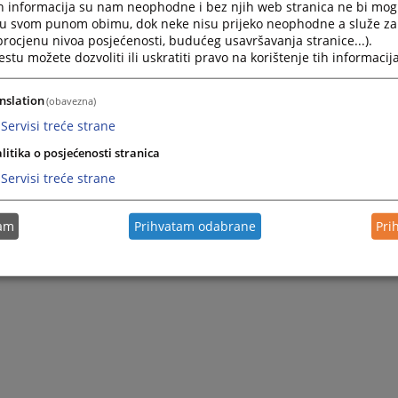
h informacija su nam neophodne i bez njih web stranica ne bi mog
i u svom punom obimu, dok neke nisu prijeko neophodne a služe z
 procjenu nivoa posjećenosti, budućeg usavršavanja stranice...).
tu možete dozvoliti ili uskratiti pravo na korištenje tih informacija
nslation
(obavezna)
Servisi treće strane
litika o posjećenosti stranica
Servisi treće strane
tam
Prihvatam odabrane
Pri