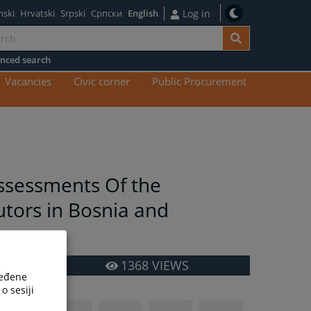
nski
Hrvatski
Srpski
Српски
English
Log in
nced search
n
Vacancies
Civic corner
Public Procurement
tent
ssessments Of the
utors in Bosnia and
1368
VIEWS
ređene
o sesiji