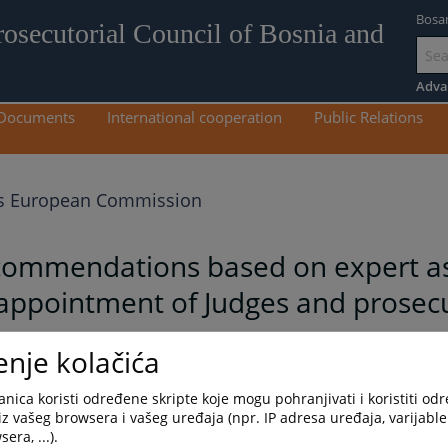
Bosa
rosecutorial Council of Bosnia and
Go
to
Adva
mai
Documents
International cooperation
Public Relations
con
 European Commission
commendations based on expert a
 appointment of Judges and prosec
enje kolačića
nica koristi određene skripte koje mogu pohranjivati i koristiti od
iz vašeg browsera i vašeg uređaja (npr. IP adresa uređaja, varijable 
era, ...).