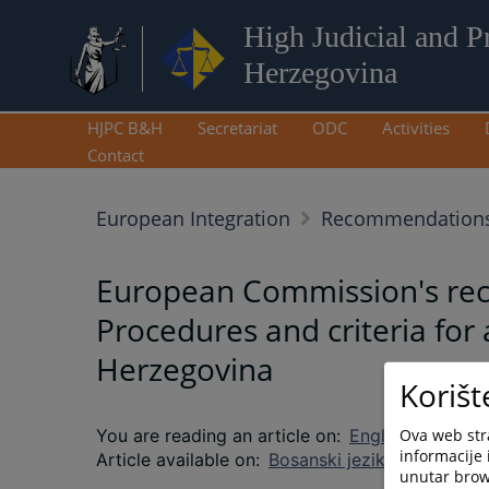
High Judicial and P
Herzegovina
HJPC B&H
Secretariat
ODC
Activities
Contact
European Integration
Recommendations
European Commission's re
Procedures and criteria for
Herzegovina
Korišt
Ova web stra
You are reading an article on
:
English language
informacije 
Article available on
:
Bosanski jezik
unutar brows