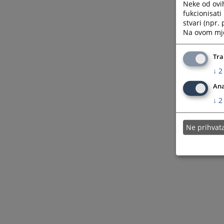
Neke od ovi
fukcionisat
stvari (npr.
Na ovom mjes
Tra
↓
2
Ana
↓
2
Ne prihva