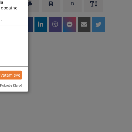
la
a dodatne
.
hvatam sve
Pokreće Klaro!